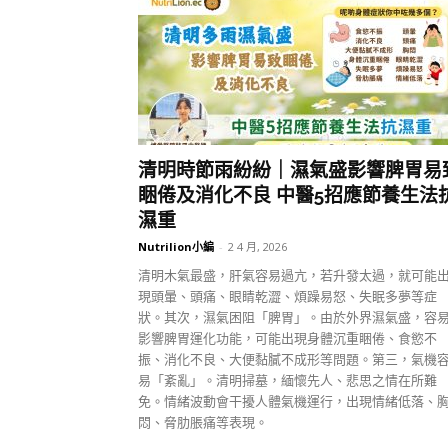
清明時節雨紛紛｜濕氣盛影響脾胃易
睏倦及消化不良 中醫5招應節養生法
濕重
Nutrilion小編
-
2 4 月, 2026
清明木氣最盛，肝氣容易過亢，若升發太過，就可能
現頭暈、頭痛、眼睛乾澀、煩躁易怒、失眠多夢等症
狀。其次，濕氣困阻「脾胃」。由於外界濕氣盛，容
影響脾胃運化功能，可能出現身體沉重睏倦、食慾不
振、消化不良、大便黏膩不成形等問題。第三，氣機
易「紊亂」。清明掃墓，緬懷先人、悲思之情在所難
免。情緒波動會干擾人體氣機運行，出現情緒低落、
悶、脅肋脹痛等表現。