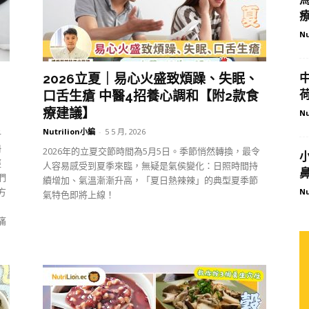
Nu
2026立夏｜易心火盛致煩躁、失眠、
口舌生瘡 中醫4招養心調和【附2款食
療建議】
Nu
Nutrilion小編
-
5 5 月, 2026
子
冊
2026年的立夏交節時間為5月5日。季節悄然轉換，最令
經
人容易感受到夏季來臨，無疑是氣侯變化：日照時間持
們
續增加、氣溫漸漸升高，「夏日熱辣辣」的典型夏季節
方
Nu
氣特色即將上線！
痛