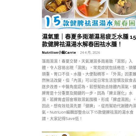
濕氣重｜春夏多雨潮濕易疲乏水腫 15
款健脾祛濕湯水解春困祛水腫！
Nutrilion小編Carrie
-
24 4 月, 2026
落雨濕濕！春夏交替，天氣潮濕多雨易致「濕邪」入
體，令人容易出現「濕困」，常見症狀包括倦怠、頭
頭重、胃口不佳、水腫、大便黏稠等。「外濕」因素
然無法改變，但「內濕」可以從日常生活習慣及飲食
逐步改善。中醫角度認為，若想幫助去除體內濕氣，
脾胃是十分重要及關鍵的一步，因為「脾主運化」水
濕，若脾胃虛弱會導致濕氣囤積，形成「脾虛濕困」
因此，想有效祛濕先要「健脾」，從而幫助代謝體內
氣。NutriLion編輯部整合以下15款健脾祛濕的湯水食
譜，大家記得Save低！