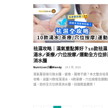
祛濕攻略｜濕氣重點算好？10款祛濕
湯水/茶療/穴位按摩/運動全方位排
消水腫
NutriLion小編Wendy
-
24 3 月, 2026
濕氣重容易引致水腫、疲倦、腸胃不適？本文整合祛
攻略，涵蓋10款祛濕湯水、6款茶療、穴位按摩及運動
議，助你全方位排濕消水腫，回復輕盈體質！