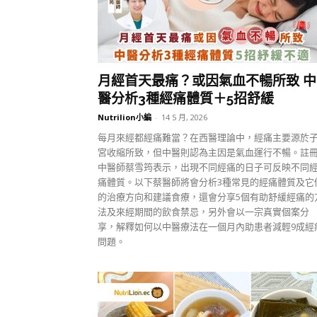
月經首天最痛？或因氣血不暢所致 中
醫分析3種經痛體質＋5招舒緩
Nutrilion小編
-
14 5 月, 2026
每月來經都經痛難當？在西醫理論中，經痛主要源於
宮收縮所致，但中醫則認為主因是氣血運行不暢。註
中醫師蔡雪筠表示，出現不同經痛的日子可反映不同
痛體質。以下蔡醫師將會分析3種常見的經痛體質及它
的治療方向和建議食療，還會分享5個有助舒緩經痛的
法及來經期間的飲食禁忌，另外會以一宗真實個案分
享，解釋如何以中醫療法在一個月內助患者減輕9成經
問題。