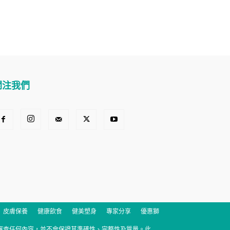
關注我們
皮膚保養
健康飲食
健美塑身
專家分享
優惠獅
ion 不會預先審查任何內容，並不會保證其準確性、完整性及質量。此