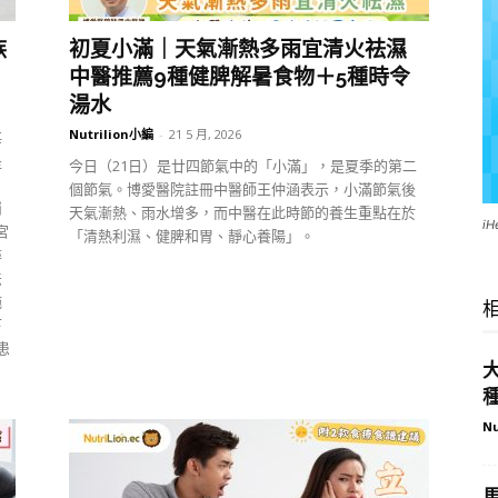
族
初夏小滿｜天氣漸熱多雨宜清火祛濕
中醫推薦9種健脾解暑食物＋5種時令
湯水
Nutrilion小編
-
21 5 月, 2026
每
是
今日（21日）是廿四節氣中的「小滿」，是夏季的第二
個節氣。博愛醫院註冊中醫師王仲涵表示，小滿節氣後
崩
天氣漸熱、雨水增多，而中醫在此時節的養生重點在於
i
宮
「清熱利濕、健脾和胃、靜心養陽」。
尋
法
拖
下
患
Nu