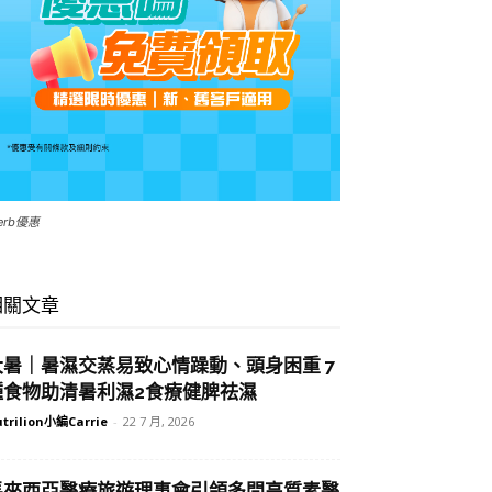
Herb優惠
相關文章
大暑｜暑濕交蒸易致心情躁動、頭身困重 7
種食物助清暑利濕2食療健脾祛濕
trilion小編Carrie
-
22 7 月, 2026
馬來西亞醫療旅遊理事會引領多間高質素醫