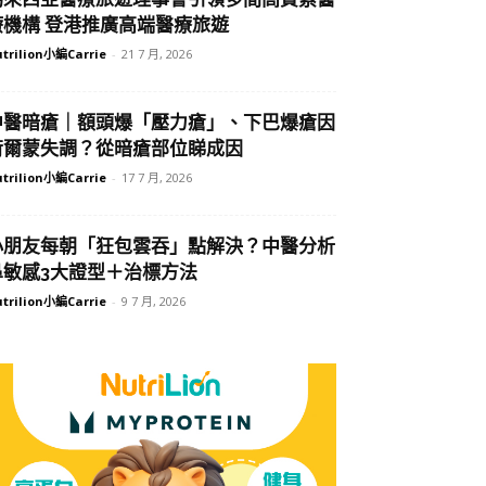
療機構 登港推廣高端醫療旅遊
trilion小編Carrie
-
21 7 月, 2026
中醫暗瘡｜額頭爆「壓力瘡」、下巴爆瘡因
荷爾蒙失調？從暗瘡部位睇成因
trilion小編Carrie
-
17 7 月, 2026
小朋友每朝「狂包雲吞」點解決？中醫分析
鼻敏感3大證型＋治標方法
trilion小編Carrie
-
9 7 月, 2026