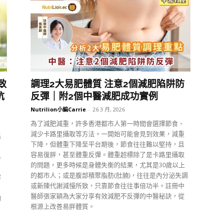
致
調理2大易肥體質 注意2個減肥陷阱防
抗
反彈｜附2個中醫減肥成功實例
Nutrilion小編Carrie
-
26 3 月, 2026
為了減肥減重，許多香港都市人第一時間會選擇節食、
減少卡路里攝取等方法。一開始可能會見到效果，減重
出
下降，但體重下降至平台期後，節食往往難以堅持，且
容易復胖，甚至體重反彈。體重超標除了是卡路里攝取
易
的問題，更多時候是身體失衡的結果，尤其是30歲以上
的都市人；或是腹部積聚脂肪(肚腩)，往往是內分泌失調
容
或新陳代謝減慢所致，只靠節食往往事倍功半。註冊中
醫師張家穎為大家分享有效減肥不反彈的中醫秘訣，從
胸
根源上改善易胖體質。