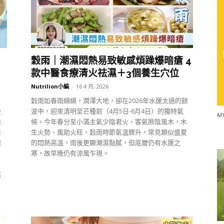
穀雨｜潮濕悶熱易致敏感煩躁爆暗瘡 4
款中醫食療清火祛濕＋3個養生穴位
Nutrilion小編
-
16 4 月, 2026
穀雨如春雨綿綿，潤澤大地，卻在2026年水運太過的餘
暈
波中，迎來清明至芒種前（4月5日-6月4日）的獨特氣
M
雖
候。今年春分至小滿主氣少陰君火、客氣厥陰風木，木
去
生火勢、風助火旺，穀雨時節氣溫驟升，常見類似盛夏
健
的悶熱高溫，雨後更顯潮濕黏膩，但底層仍有水運之
寒，故早晚仍有涼風乍現。
。
濕