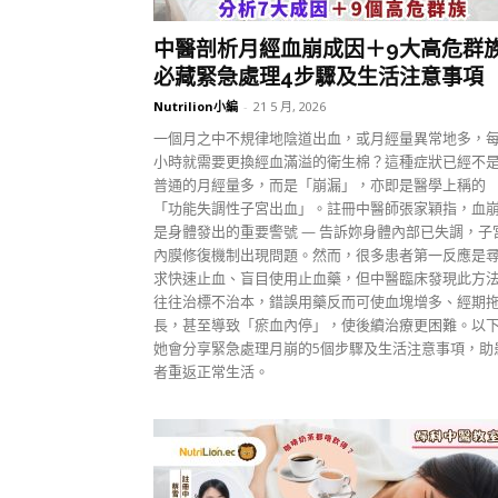
中醫剖析月經血崩成因＋9大高危群
必藏緊急處理4步驟及生活注意事項
Nutrilion小編
-
21 5 月, 2026
一個月之中不規律地陰道出血，或月經量異常地多，
小時就需要更換經血滿溢的衛生棉？這種症狀已經不
普通的月經量多，而是「崩漏」，亦即是醫學上稱的
「功能失調性子宮出血」。註冊中醫師張家穎指，血
是身體發出的重要警號 — 告訴妳身體內部已失調，子
內膜修復機制出現問題。然而，很多患者第一反應是
求快速止血、盲目使用止血藥，但中醫臨床發現此方
往往治標不治本，錯誤用藥反而可使血塊增多、經期
長，甚至導致「瘀血內停」，使後續治療更困難。以
她會分享緊急處理月崩的5個步驟及生活注意事項，助
者重返正常生活。