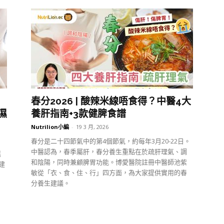
春分2026 | 酸辣米線唔食得？中醫4大
濕
養肝指南+3款健脾食譜
Nutrilion小編
-
19 3 月, 2026
春分是二十四節氣中的第4個節氣，約每年3月20-22日。
中醫認為，春季屬肝，春分養生重點在於疏肝理氣、調
濕
和陰陽，同時兼顧脾胃功能。博愛醫院註冊中醫師池紫
建
敏從「衣、食、住、行」四方面，為大家提供實用的春
分養生建議。