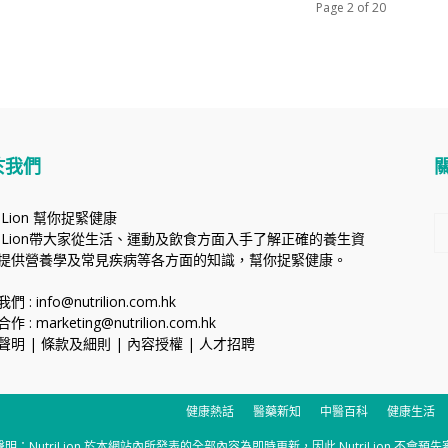
Page 2 of 20
於我們
riLion 幫你捉緊健康
triLion帶大家從生活、運動及飲食方面入手了解正確的養生資
提供營養學及常見疾病等各方面的知識，幫你捉緊健康。
我們 :
info@nutrilion.com.hk
合作 :
marketing@nutrilion.com.hk
聲明
|
條款及細則
|
內容授權
|
人才招聘
健康熱話
醫藥新知
中醫百科
健康生活
n 提供。 重要聲明：NutriLion 於本網站內所發表的全部內容為即時更新，因此 NutriL