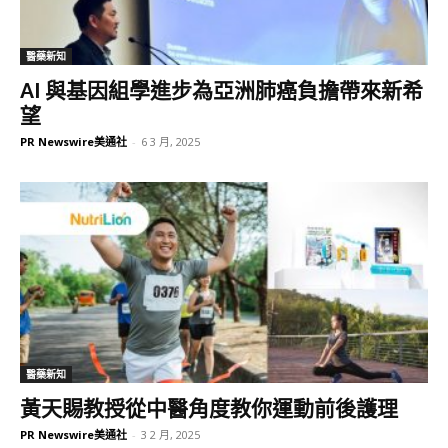
醫藥新知
AI 與基因組學進步為亞洲肺癌負擔帶來新希
望
PR Newswire美通社
-
6 3 月, 2025
醫藥新知
黃天賜教授從中醫角度教你運動前後護理
PR Newswire美通社
-
3 2 月, 2025