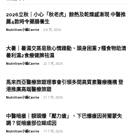
2026立秋｜小心「秋老虎」餘熱及乾燥感漸現 中醫推
薦4款時令藥膳養生
Nutrilion小編Carrie
-
6 8 月, 2026
大暑｜暑濕交蒸易致心情躁動、頭身困重 7種食物助清
暑利濕2食療健脾祛濕
Nutrilion小編Carrie
-
22 7 月, 2026
馬來西亞醫療旅遊理事會引領多間高質素醫療機構 登
港推廣高端醫療旅遊
Nutrilion小編Carrie
-
21 7 月, 2026
中醫暗瘡｜額頭爆「壓力瘡」、下巴爆瘡因荷爾蒙失
調？從暗瘡部位睇成因
Nutrilion小編Carrie
-
17 7 月, 2026