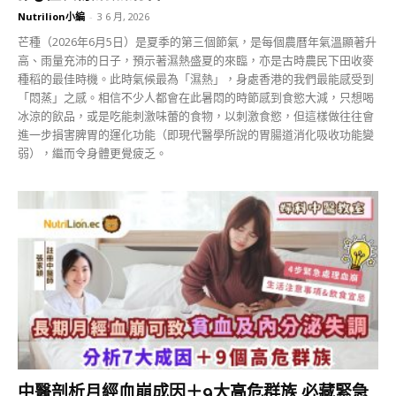
Nutrilion小編
-
3 6 月, 2026
芒種（2026年6月5日）是夏季的第三個節氣，是每個農曆年氣溫顯著升
高、雨量充沛的日子，預示著濕熱盛夏的來臨，亦是古時農民下田收麥
種稻的最佳時機。此時氣候最為「濕熱」，身處香港的我們最能感受到
「悶蒸」之感。相信不少人都會在此暑悶的時節感到食慾大減，只想喝
冰涼的飲品，或是吃能刺激味蕾的食物，以刺激食慾，但這樣做往往會
進一步損害脾胃的運化功能（即現代醫學所說的胃腸道消化吸收功能變
弱），繼而令身體更覺疲乏。
中醫剖析月經血崩成因＋9大高危群族 必藏緊急