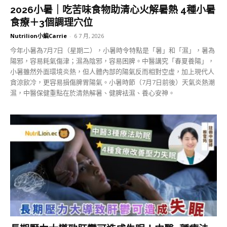
2026小暑｜吃苦味食物助清心火解暑熱 4種小暑
食療＋3個調理穴位
Nutrilion小編Carrie
-
6 7 月, 2026
今年小暑為7月7日（星期二），小暑時令特點是「暑」和「濕」，暑為
陽邪，容易耗氣傷津；濕為陰邪，容易困脾。中醫講究「春夏養陽」，
小暑雖然外面環境炎熱，但人體內部的陽氣反而相對空虛，加上現代人
貪涼飲冷，更容易損傷脾胃陽氣。小暑時節（7月7日前後）天氣炎熱潮
濕，中醫保健重點在於清熱解暑、健脾袪濕、養心安神。