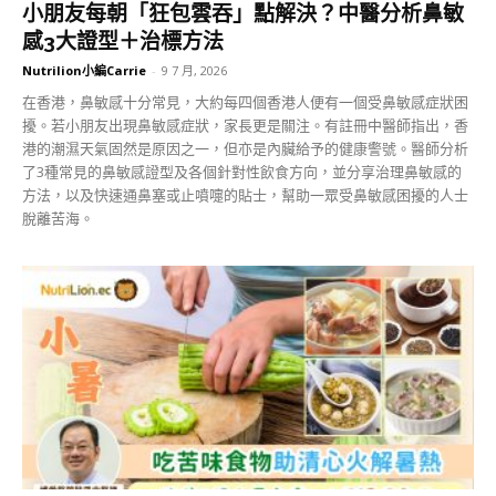
小朋友每朝「狂包雲吞」點解決？中醫分析鼻敏
感3大證型＋治標方法
Nutrilion小編Carrie
-
9 7 月, 2026
在香港，鼻敏感十分常見，大約每四個香港人便有一個受鼻敏感症狀困
擾。若小朋友出現鼻敏感症狀，家長更是關注。有註冊中醫師指出，香
港的潮濕天氣固然是原因之一，但亦是內臟給予的健康警號。醫師分析
了3種常見的鼻敏感證型及各個針對性飲食方向，並分享治理鼻敏感的
方法，以及快速通鼻塞或止噴嚏的貼士，幫助一眾受鼻敏感困擾的人士
脫離苦海。