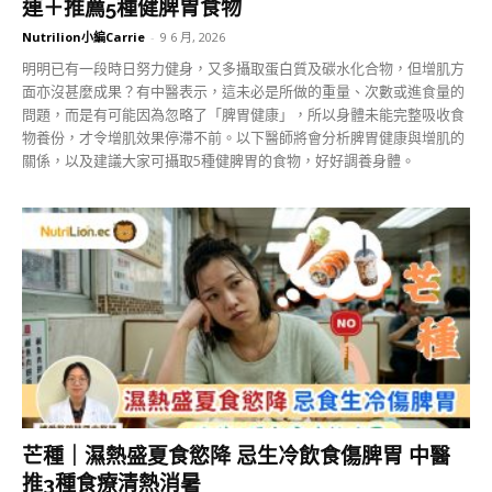
連＋推薦5種健脾胃食物
Nutrilion小編Carrie
-
9 6 月, 2026
明明已有一段時日努力健身，又多攝取蛋白質及碳水化合物，但增肌方
面亦沒甚麼成果？有中醫表示，這未必是所做的重量、次數或進食量的
問題，而是有可能因為忽略了「脾胃健康」，所以身體未能完整吸收食
物養份，才令增肌效果停滯不前。以下醫師將會分析脾胃健康與增肌的
關係，以及建議大家可攝取5種健脾胃的食物，好好調養身體。
芒種｜濕熱盛夏食慾降 忌生冷飲食傷脾胃 中醫
推3種食療清熱消暑