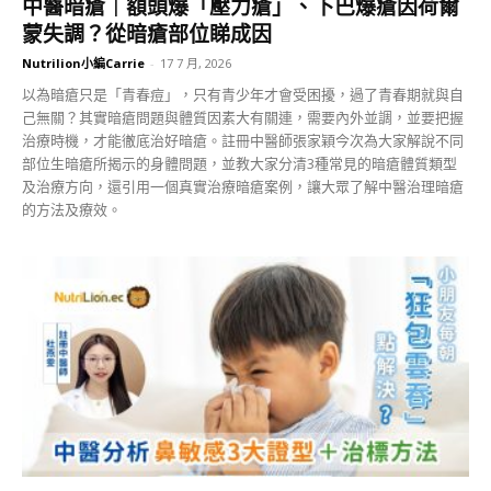
中醫暗瘡｜額頭爆「壓力瘡」、下巴爆瘡因荷爾
蒙失調？從暗瘡部位睇成因
Nutrilion小編Carrie
-
17 7 月, 2026
以為暗瘡只是「青春痘」，只有青少年才會受困擾，過了青春期就與自
己無關？其實暗瘡問題與體質因素大有關連，需要內外並調，並要把握
治療時機，才能徹底治好暗瘡。註冊中醫師張家穎今次為大家解說不同
部位生暗瘡所揭示的身體問題，並教大家分清3種常見的暗瘡體質類型
及治療方向，還引用一個真實治療暗瘡案例，讓大眾了解中醫治理暗瘡
的方法及療效。