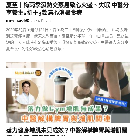
夏至｜梅雨季濕熱交蒸易致心火盛、失眠 中醫分
享養生2招＋3款清心消暑食療
Nutrilion小編
-
22 6 月, 2026
2026年的夏至是6月21日，夏至為二十四節氣中第十個節氣，此時太陽
到達黃經90度，就天文學而言，夏至是北半球一年中白晝最長、黑夜最
短的一天。此時亦是梅雨季節，濕熱交蒸易致心火盛，中醫為大家分享
夏至養生2招及3款清心清暑食療。
落力健身增肌未見成效？中醫解構脾胃與增肌關