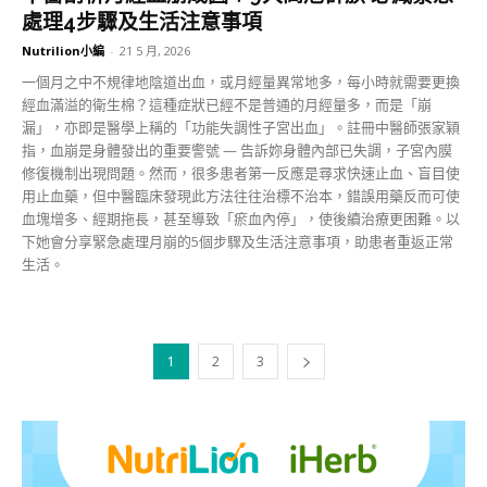
處理4步驟及生活注意事項
Nutrilion小編
-
21 5 月, 2026
一個月之中不規律地陰道出血，或月經量異常地多，每小時就需要更換
經血滿溢的衛生棉？這種症狀已經不是普通的月經量多，而是「崩
漏」，亦即是醫學上稱的「功能失調性子宮出血」。註冊中醫師張家穎
指，血崩是身體發出的重要警號 — 告訴妳身體內部已失調，子宮內膜
修復機制出現問題。然而，很多患者第一反應是尋求快速止血、盲目使
用止血藥，但中醫臨床發現此方法往往治標不治本，錯誤用藥反而可使
血塊增多、經期拖長，甚至導致「瘀血內停」，使後續治療更困難。以
下她會分享緊急處理月崩的5個步驟及生活注意事項，助患者重返正常
生活。
1
2
3