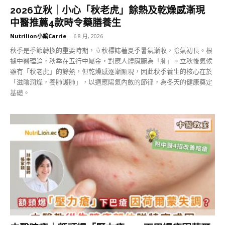
2026立秋｜小心「秋老虎」餘熱及乾燥感漸現
中醫推薦4款時令藥膳養生
Nutrilion小編Carrie
-
6 8 月, 2026
秋季是季節轉換的重要時期，立秋標誌著夏季暑氣漸收，陰氣初長。根
據中醫理論，秋季在五行中屬金，對應人體臟腑為「肺」。立秋後氣候
雖有「秋老虎」的餘熱，但乾燥感逐漸顯現，因此秋季養生的核心在於
「滋陰潤燥，養肺護肺」，以適應陽氣內斂的節律，為冬天的健康奠定
基礎。