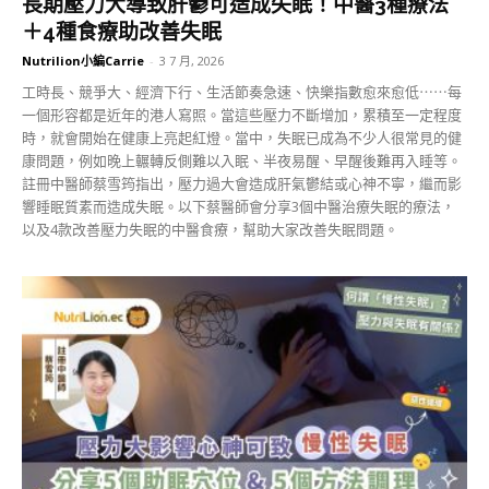
長期壓力大導致肝鬱可造成失眠！中醫3種療法
＋4種食療助改善失眠
Nutrilion小編Carrie
-
3 7 月, 2026
工時長、競爭大、經濟下行、生活節奏急速、快樂指數愈來愈低⋯⋯每
一個形容都是近年的港人寫照。當這些壓力不斷增加，累積至一定程度
時，就會開始在健康上亮起紅燈。當中，失眠已成為不少人很常見的健
康問題，例如晚上輾轉反側難以入眠、半夜易醒、早醒後難再入睡等。
註冊中醫師蔡雪筠指出，壓力過大會造成肝氣鬱結或心神不寧，繼而影
響睡眠質素而造成失眠。以下蔡醫師會分享3個中醫治療失眠的療法，
以及4款改善壓力失眠的中醫食療，幫助大家改善失眠問題。