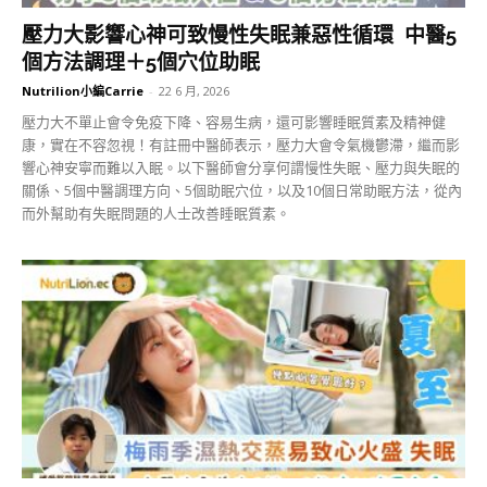
壓力大影響心神可致慢性失眠兼惡性循環 中醫5
個方法調理＋5個穴位助眠
Nutrilion小編Carrie
-
22 6 月, 2026
壓力大不單止會令免疫下降、容易生病，還可影響睡眠質素及精神健
康，實在不容忽視！有註冊中醫師表示，壓力大會令氣機鬱滯，繼而影
響心神安寧而難以入眠。以下醫師會分享何謂慢性失眠、壓力與失眠的
關係、5個中醫調理方向、5個助眠穴位，以及10個日常助眠方法，從內
而外幫助有失眠問題的人士改善睡眠質素。