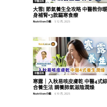
中醫百科
大雪| 節氣養生全攻略 中醫教你
身補腎+3款驅寒食療
Nutrilion小編
-
5 12 月, 2025
中醫百科
寒露｜入秋易咳皮膚乾 中醫4式
合養生法 調養肺氣滋陰潤燥
Nutrilion小編
-
6 10 月, 2025