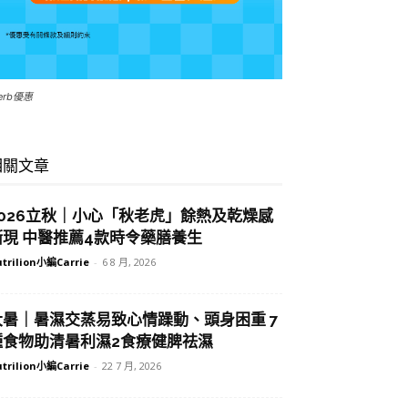
Herb優惠
相關文章
2026立秋｜小心「秋老虎」餘熱及乾燥感
漸現 中醫推薦4款時令藥膳養生
trilion小編Carrie
-
6 8 月, 2026
大暑｜暑濕交蒸易致心情躁動、頭身困重 7
種食物助清暑利濕2食療健脾祛濕
trilion小編Carrie
-
22 7 月, 2026