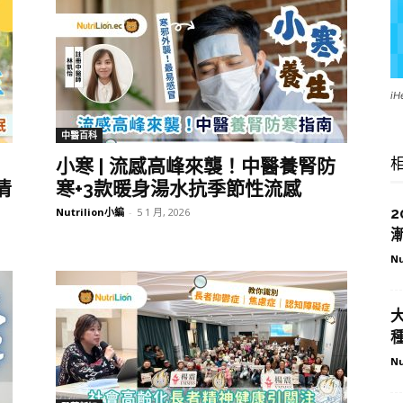
i
中醫百科
小寒 | 流感高峰來襲！中醫養腎防
清
寒+3款暖身湯水抗季節性流感
Nutrilion小編
-
5 1 月, 2026
Nu
Nu