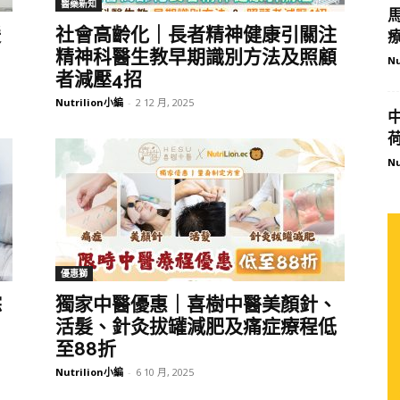
醫藥新知
暖
社會高齡化｜長者精神健康引關注
精神科醫生教早期識別方法及照顧
Nu
者減壓4招
Nutrilion小編
-
2 12 月, 2025
Nu
優惠獅
綜
獨家中醫優惠｜喜樹中醫美顏針、
活髮、針灸拔罐減肥及痛症療程低
至88折
Nutrilion小編
-
6 10 月, 2025