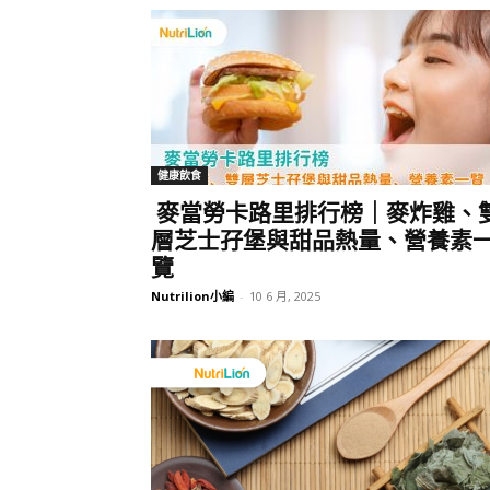
健康飲食
麥當勞卡路里排行榜｜麥炸雞、
層芝士孖堡與甜品熱量、營養素
覽
Nutrilion小編
-
10 6 月, 2025