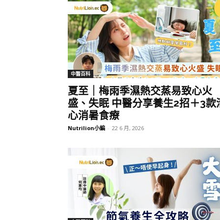
中醫百科
夏至｜梅雨季濕熱交蒸易致心火
盛、失眠 中醫分享養生2招＋3款
心消暑食療
Nutrilion小編
-
22 6 月, 2026