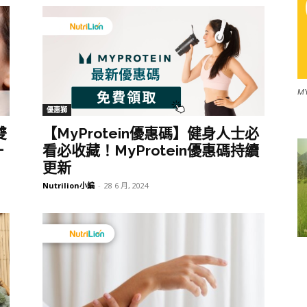
M
優惠獅
雙
【MyProtein優惠碼】健身人士必
一
看必收藏！MyProtein優惠碼持續
更新
Nutrilion小編
-
28 6 月, 2024