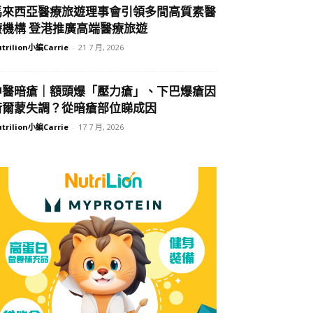
馬來西亞醫療旅遊理事會引領多間高質素醫
療機構 登港推廣高端醫療旅遊
trilion小編Carrie
-
21 7 月, 2026
中醫暗瘡｜額頭爆「壓力瘡」、下巴爆瘡因
荷爾蒙失調？從暗瘡部位睇成因
trilion小編Carrie
-
17 7 月, 2026