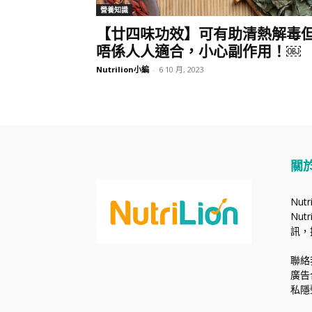
營養知識
【廿四味功效】可有助清熱解毒
唔係人人適合，小心副作用！￼
Nutrilion小編
-
6 10 月, 2023
關
Nut
Nu
訊，
聯絡
廣告
私隱