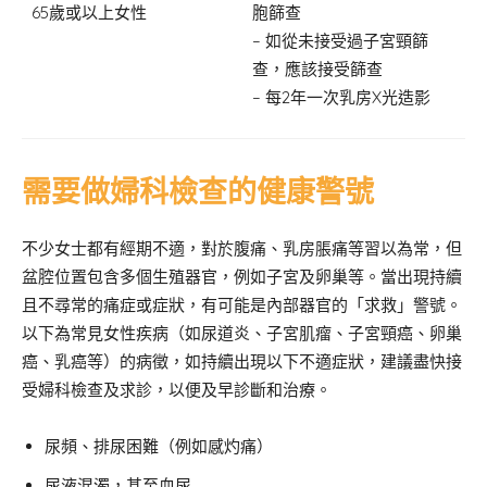
65歲或以上女性
胞篩查
– 如從未接受過子宮頸篩
查，應該接受篩查
– 每2年一次乳房X光造影
需要做婦科檢查的健康警號
不少女士都有經期不適，對於腹痛、乳房脹痛等習以為常，但
盆腔位置包含多個生殖器官，例如子宮及卵巢等。當出現持續
且不尋常的痛症或症狀，有可能是內部器官的「求救」警號。
以下為常見女性疾病（如尿道炎、子宮肌瘤、子宮頸癌、卵巢
癌、乳癌等）的病徵，如持續出現以下不適症狀，建議盡快接
受婦科檢查及求診，以便及早診斷和治療。
尿頻、排尿困難（例如感灼痛）
尿液混濁，甚至血尿