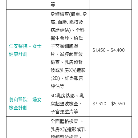
等
身體檢查(體重､身
高､血壓､脈搏及
病歷評估)、全科
醫生會診、柏氏
仁安醫院 – 女士
子宮頸細胞塗
$1,450 – $4,400
健康計劃
片、盆腔超聲波
檢查、乳房超聲
波或乳房X光造影
(2D)、詳盡報告
評估等
3D乳房造影、乳
養和醫院 – 婦女
房超聲波檢查、
$3,320 – $5,350
檢查計劃
子宮頸塗片等
全面體格檢查 、
乳房X光造影或乳
腺超聲波檢查、