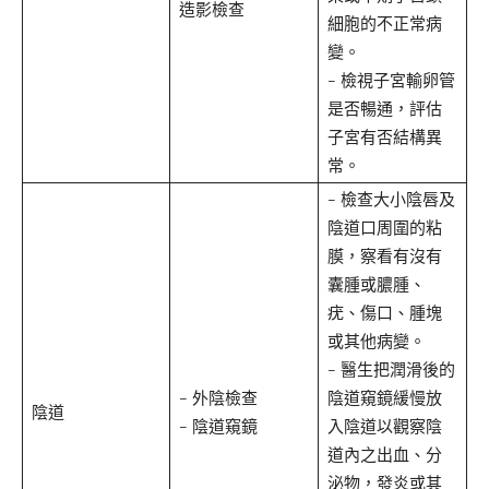
造影檢查
細胞的不正常病
變。
– 檢視子宮輸卵管
是否暢通，評估
子宮有否結構異
常。
– 檢查大小陰唇及
陰道口周圍的粘
膜，察看有沒有
囊腫或膿腫、
疣、傷口、腫塊
或其他病變。
– 醫生把潤滑後的
– 外陰檢查
陰道窺鏡緩慢放
陰道
– 陰道窺鏡
入陰道以觀察陰
道內之出血、分
泌物，發炎或其