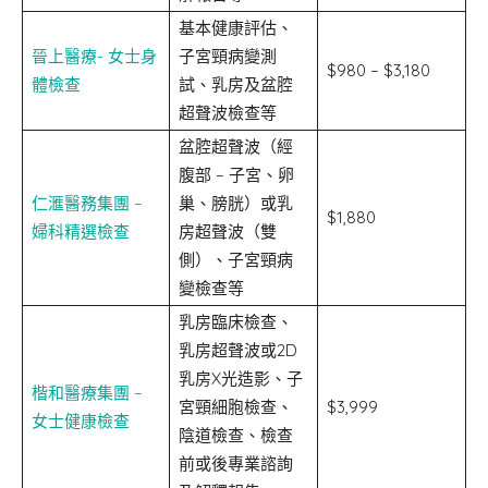
基本健康評估、
晉上醫療- 女士身
子宮頸病變測
$980 – $3,180
體檢查
試、乳房及盆腔
超聲波檢查等
盆腔超聲波（經
腹部 – 子宮、卵
仁滙醫務集團 –
巢、膀胱）或乳
$1,880
婦科精選檢查
房超聲波（雙
側）、子宮頸病
變檢查等
乳房臨床檢查、
乳房超聲波或2D
乳房X光造影、⼦
楷和醫療集團 –
宮頸細胞檢查、
$3,999
女⼠健康檢查
陰道檢查、檢查
前或後專業諮詢