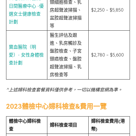
頸細胞檢查、乳
日間醫療中心 -優
房超聲波掃描、
$2,250 – $5,850
選女士健康檢查
盆腔超聲波掃描
計劃
等
醫生評估及跟
進、乳房觸診及
寶血醫院（明
盤腔檢查、子宮
愛）- 女性身體檢
$2,780 – $5,600
頸癌檢查、盤腔
查計劃
超聲波掃描、乳
房檢查等
^上述婦科檢查套餐資料僅供參考，一切以機構官網為準。
2023體檢中心婦科檢查&費用一覽
體檢中心婦科檢
婦科檢查
費用(港
婦科檢查
項目
查
幣)