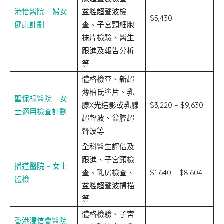
港怡醫院 – 婦女
盆腔超聲波檢
$5,430
健康計劃
查、子宮頸細胞
抹片檢驗、醫生
跟進及報告分析
等
體格檢查、新超
薄柏氏塗片、乳
聖保祿醫院 – 女
腺X光造影或乳腺
$3,220 – $9,630
士適用檢查計劃
超聲波、盆腔超
聲波等
全科醫生評估及
跟進、子宮頸檢
播道醫院 – 女士
查、乳房檢查、
$1,640 – $8,604
體檢
盆腔超聲波掃描
等
體格檢驗、子宮
香港浸信會醫院