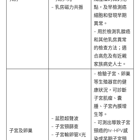
– 乳房磁力共振
點，及早檢測癌
細胞和發現早期
異常。
– 用於檢測乳腺癌
和其他乳房異常
的檢查方法；適
合高危及有近親
家族病史人士。
– 檢驗子宮、卵巢
等生殖器官的健
康狀況，可診斷
子宮肌瘤、囊
腫、子宮內膜增
生等。
– 盆腔超聲波
– 可測出導致子宮
– 子宮頸篩查
子宮及卵巢
頸癌的hr-HPV感
– 子宮輸卵管X光
染或早期子宮頸