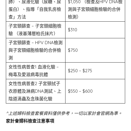
肺）、尿液化驗（尿糖、尿
$1,050 （檢查及HPV DNA檢
蛋白）、指導「自我乳房檢
測與子宮頸細胞檢驗的合併
查」方法
檢測）
子宮頸篩查 – 子宮頸細胞檢
$310
驗 （液基薄層柏氏抹片）
子宮頸篩查 – HPV DNA檢測
與子宮頸細胞檢驗的合併檢
$750
測
女性性病普查1 血液化驗 –
$250 – $275
梅毒及愛滋病毒抗體
女性性病普查2 子宮頸拭子
衣原體及淋病DNA測試、上
$550 – $600
陰道滴蟲及念珠菌化驗
^上述婦科檢查套餐資料僅供參考，一切以家計會官網為準。
家計會婦科檢查注意事項