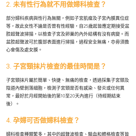
2.
未有性行為就不用做婦科檢查？
部分婦科疾病與性行為無關，例如子宮肌瘤及子宮內膜異位症
等，故此女性不論是否曾有性經驗，自25歲起皆應定期接受盆
腔超聲波掃描，以檢查子宮及卵巢的內外結構有沒有病變。而
盆腔超聲波可於腹部表面進行掃描，過程安全無痛，亦毋須擔
心會傷及處女膜。
3.
子宮頸抹片檢查的最佳時間是？
子宮頸抹片屬於簡單、快捷、無痛的檢查，透過採集子宮頸及
陰道內壁剝落細胞，檢測子宮頸是否有感染、發炎或任何異
常，最好於月經開始後的第10至20天內進行（待經期結束
後）。
4.
孕婦可否做婦科檢查？
婦科檢查種類繁多，其中的超聲波檢查、驗血和體格檢查等皆