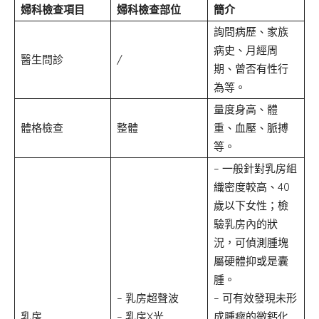
婦科檢查項目
婦科檢查部位
簡介
詢問病歷、家族
病史、月經周
醫生問診
/
期、曾否有性行
為等。
量度身高、體
體格檢查
整體
重、血壓、脈搏
等。
– 一般針對乳房組
織密度較高、40
歲以下女性；檢
驗乳房內的狀
況，可偵測腫塊
屬硬體抑或是囊
腫。
– 乳房超聲波
– 可有效發現未形
乳房
– 乳房X光
成腫瘤的微鈣化