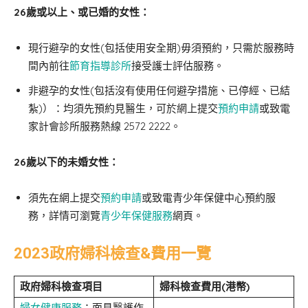
26歲或以上、或已婚的女性：
現行避孕的女性(包括使用安全期)毋須預約，只需於服務時
間內前往
節育指導診所
接受護士評估服務。
非避孕的女性(包括沒有使用任何避孕措施、已停經、已結
紮)）：均須先預約見醫生，可於網上提交
預約申請
或致電
家計會診所服務熱線 2572 2222。
26歲以下的未婚女性：
須先在網上提交
預約申請
或致電青少年保健中心預約服
務，詳情可瀏覽
青少年保健服務
網頁。
2023政府婦科檢查&費用一覽
政府婦科檢查
項目
婦科檢查
費用(港幣)
婦女健康服務
：面見醫護作