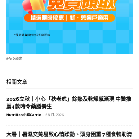
iHerb優惠
相關文章
2026立秋｜小心「秋老虎」餘熱及乾燥感漸現 中醫推
薦4款時令藥膳養生
Nutrilion小編Carrie
-
6 8 月, 2026
大暑｜暑濕交蒸易致心情躁動、頭身困重 7種食物助清