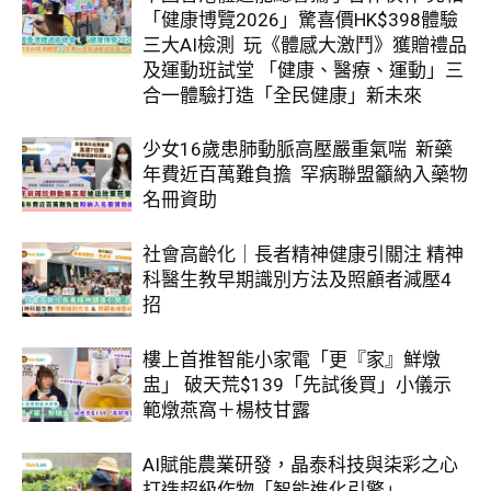
「健康博覽2026」驚喜價HK$398體驗
三大AI檢測 玩《體感大激鬥》獲贈禮品
及運動班試堂 「健康、醫療、運動」三
合一體驗打造「全民健康」新未來
少女16歲患肺動脈高壓嚴重氣喘 新藥
年費近百萬難負擔 罕病聯盟籲納入藥物
名冊資助
社會高齡化｜長者精神健康引關注 精神
科醫生教早期識別方法及照顧者減壓4
招
樓上首推智能小家電「更『家』鮮燉
盅」 破天荒$139「先試後買」小儀示
範燉燕窩＋楊枝甘露
AI賦能農業研發，晶泰科技與柒彩之心
打造超級作物「智能進化引擎」