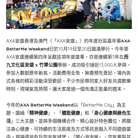
AXA安盛香港及澳門（「AXA安盛」）的年度社區嘉年華
AXA
BetterMe Weekend
已於10月19日至20日圓滿舉行。今年是
AXA安盛連續第四年呈獻這項年度盛事，亦是連續第3年在
西
九文化區安盛
x
竹翠公園
舉辦，成功吸引接近13,000人參與，
參加人數創歷年新高。活動費用全免，無需預先登記，場內各
式各樣的精彩活動深受歡迎，不少市民帶同家人好友共渡歡樂
時刻，現場氣氛熱鬧，讓大家度過一個充滿正能量的週末。
今年的
AXA BetterMe Weekend
以「BetterMe City」為主
題，圍繞「
精神健康
」、「
體能健康
」和「
身心健康與綠色生
活
」三大主題，並與多個機構合作，精心設計特色攤位，將關
注身心健康、可持續的生活態度及方式等訊息融入不同遊戲當
中。現場還設有巨型充氣城堡、「開心泡泡屋」、空氣鳳梨盆