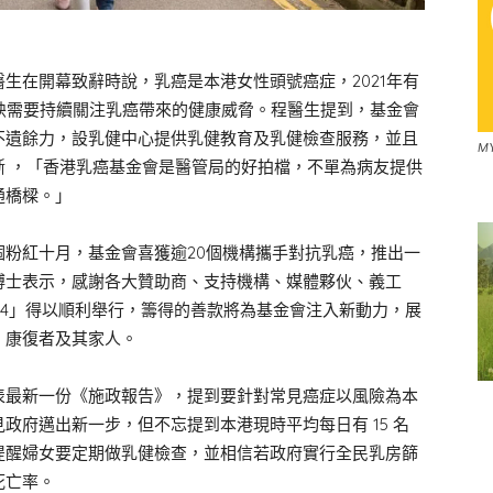
生在開幕致辭時說，乳癌是本港女性頭號癌症，2021年有
%，反映需要持續關注乳癌帶來的健康威脅。程醫生提到，基金會
不遺餘力，設乳健中心提供乳健教育及乳健檢查服務，並且
M
斷 ，「香港乳癌基金會是醫管局的好拍檔，不單為病友提供
通橋樑。」
粉紅十月，基金會喜獲逾20個機構攜手對抗乳癌，推出一
博士表示，感謝各大贊助商、支持機構、媒體夥伙、義工
24」得以順利舉行，籌得的善款將為基金會注入新動力，展
、康復者及其家人。
表最新一份《施政報告》，提到要針對常見癌症以風險為本
政府邁出新一步，但不忘提到本港現時平均每日有 15 名
提醒婦女要定期做乳健檢查，並相信若政府實行全民乳房篩
死亡率。