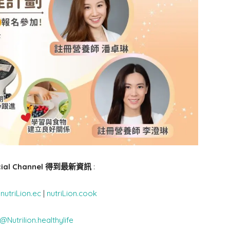
cial Channel 得到最新資訊
:
|
nutriLion.ec
|
nutriLion.cook
@Nutrilion.healthylife