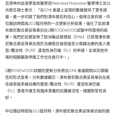
百濟神州血液學首席醫學官Mehrdad Mobasher醫學博士及公
共衛生碩士表示：「在ICML會議上呈現的數據提供了更多證
據，進一步印證了我們對澤布替尼的信心。值得注意的是，中
位隨訪時間為20.2個月時的一次更新分析結果，強化了此前澤
布替尼聯合奧妥珠單抗在2期ROSEWOOD試驗中所取得的結
果。我們於近期宣佈了歐洲藥品管理局（EMA）已受理澤布替
尼聯合奧妥珠單抗用於治療既往接受過至少兩線治療的成人復
發/難治性（R/R）濾泡性淋巴瘤（FL）的申請。全球其他市
場的相關藥政申報工作也在進行中。」
2期ROSEWOOD試驗的更新分析將在ICML會議期間以口頭報
告的形式發表。分析數據顯示，澤布替尼聯合奧妥珠單抗在既
往接受過多線治療的復發/難治性（R/R）濾泡性淋巴瘤
（FL）患者中產生有臨床意義的抗腫瘤活性，總體耐受性良
好。
中位隨訪時間為20.2個月時，澤布替尼聯合奧妥珠單抗組的總