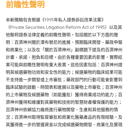
前瞻性聲明
本新聞稿包含根據《1995年私人證券訴訟改革法案》
（Private Securities Litigation Reform Act of 1995）以及其
他聯邦證券法律定義的前瞻性聲明，包括關於以下方面的聲
明：百濟神州關於澤布替尼的進展、預期臨床開發、藥政申報
和商業化；以及在「關於百濟神州」副標題下提及的百濟神州
計畫、承諾、抱負和目標。由於各種重要因素的影響，實際結
果可能與前瞻性聲明有重大差異。這些因素包括：百濟神州證
明其候選藥物功效和安全性的能力；候選藥物的臨床結果可能
不支持進一步開發或上市審批；藥政部門的行動可能會影響到
臨床試驗的啟動、時間表和進展以及藥物上市審批；百濟神州
的上市藥物及候選藥物（如能獲批）獲得商業成功的能力；百
濟神州獲得和維護對其藥物和技術的智慧財產權保護的能力；
百濟神州依賴協力廠商進行藥物開發、生產和其他服務的情
況；百濟神州取得監管審批和商業化醫藥產品的有限經驗，及
其獲得進一步的營運資金以完成候選藥物開發、商業化及實現