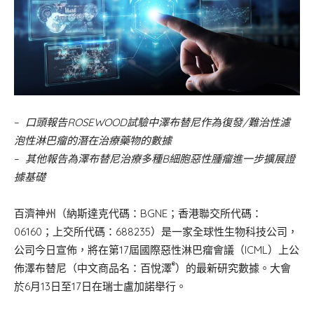
–
口頭報告
ROSEWOOD
試驗中澤布替尼作為復發
/
難治性濾
泡性淋巴瘤的潛在治療藥物的
數據
–
其他報告為澤布替尼治療多種
B
細胞惡性腫瘤進一步擴展證
據基礎
百濟神州（納斯達克代碼：BGNE；香港聯交所代碼：
06160；上交所代碼：688235）是一家全球性生物科技公司，
公司今日宣佈，將在第17屆國際惡性淋巴瘤會議（ICML）上公
®
佈澤布替尼（中文商品名：百悅澤
）的最新研究數據。大會
於6月13日至17日在瑞士盧加諾舉行。