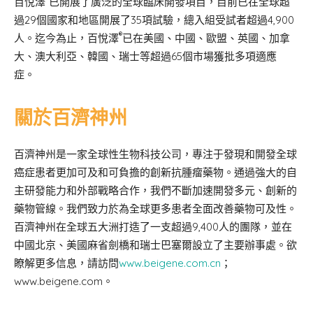
百悅澤
已開展了廣泛的全球臨床開發項目，目前已在全球超
過29個國家和地區開展了35項試驗，總入組受試者超過4,900
®
人。迄今為止，百悅澤
已在美國、中國、歐盟、英國、加拿
大、澳大利亞、韓國、瑞士等超過65個市場獲批多項適應
症。
關於百濟神州
百濟神州是一家全球性生物科技公司，專注于發現和開發全球
癌症患者更加可及和可負擔的創新抗腫瘤藥物。通過強大的自
主研發能力和外部戰略合作，我們不斷加速開發多元、創新的
藥物管線。我們致力於為全球更多患者全面改善藥物可及性。
百濟神州在全球五大洲打造了一支超過9,400人的團隊，並在
中國北京、美國麻省劍橋和瑞士巴塞爾設立了主要辦事處。欲
瞭解更多信息，請訪問
www.beigene.com.cn
；
www.beigene.com。