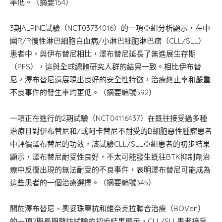
率低。（摘要154）
3期ALPINE試驗（NCT03734016）的一項亞組分析顯示，在中
國R/R慢性淋巴細胞白血病/小淋巴細胞淋巴瘤（CLL/SLL）
患者中，與伊布替尼相比，澤布替尼延長了無進展生存期
（PFS），這與全球總體研究人群的結果一致。相比伊布替
尼，澤布替尼還展現出良好的安全性特徵，治療終止率和嚴重
不良事件的發生率均更低。（摘要編號592）
一項正在進行的2期試驗（NCT04116437）在既往接受過多種
治療且對伊布替尼和/或阿卡替尼不耐受的B細胞惡性腫瘤患者
中評價澤布替尼的功效，該試驗CLL/SLL亞組患者的初步結果
顯示，澤布替尼耐受性良好，不太可能發生既往BTK抑制劑治
療中反復出現的無法耐受的不良事件，表明澤布替尼可能成為
這些患者的一個治療選擇。（摘要編號345）
關於澤布替尼、奧妥珠單抗和維奈克拉聯合治療（BOVen）
的一項2期長期隨訪試驗的初步結果顯示，CLL/SLL患者接受