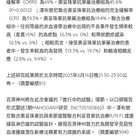
緩解率（ORR）為69%，奧妥珠單抗單藥治療組為45.8%
（P=0.0012）；澤布替尼聯合奧妥珠單抗治療組的完全緩解率
（CR）為39.3%，奧妥珠單抗單藥治療組為19.4%。聯合治療
組中，任何等級的非血液學治療中出現的不良事件發生頻率較
高（差異>5%）的為瘀點（6.3% vs. 0%）和帶狀皰疹感染
（6.3% vs. 0%）；相較而言，接受奧妥珠單抗單藥治療的患
者中，發生率較高的為發熱（13.3% vs. 19.7%）和輸液相關反
應（2.8% vs. 9.9%）。
上述研究結果將於北京時間2023年6月16日晚21:30-23:00公
佈。（摘要編號81）
百濟神州將在此次會議的「進行中的試驗」環節，以口頭報告
形式闡述3期MAHOGANY研究（NCT05100862）中，澤布替
尼聯合奧妥珠單抗與來那度胺聯合利妥昔單抗治療R/R FL或邊
緣區淋巴瘤的試驗設計，展現百濟神州致力於為開發罕見惡性
血液腫瘤潛在新療法積累有力證據的承諾。（摘要編號994）