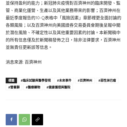
並保持盈利的能力；新冠肺炎疫情對百濟神州的臨床開發、監
管、商業化運營、生產以及其他業務帶來的影響；百濟神州在
最近季度報告的10-Q表格中「風險因素」章節裡更全面討論的
各類風險；以及百濟神州向美國證券交易委員會期後呈報中關
於潛在風險、不確定性以及其他重要因素的討論。本新聞稿中
的所有信息僅及於新聞稿發佈之日，除非法律要求，百濟神州
並無責任更新該等信息。
消息來源: 百濟神州
標籤
#臨床試驗與醫學發現
#未來事件
#百濟神州
#惡性淋巴瘤
#營養獅
#醫療藥物
#健康護理與醫院