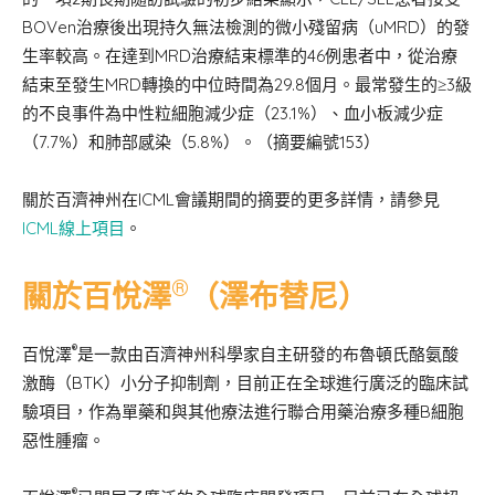
BOVen治療後出現持久無法檢測的微小殘留病（uMRD）的發
生率較高。在達到MRD治療結束標準的46例患者中，從治療
結束至發生MRD轉換的中位時間為29.8個月。最常發生的≥3級
的不良事件為中性粒細胞減少症（23.1%）、血小板減少症
（7.7%）和肺部感染（5.8%）。（摘要編號153）
關於百濟神州在ICML會議期間的摘要的更多詳情，請參見
ICML線上項目
。
®
關於百悅澤
（澤布替尼）
®
百悅澤
是一款由百濟神州科學家自主研發的布魯頓氏酪氨酸
激酶（BTK）小分子抑制劑，目前正在全球進行廣泛的臨床試
驗項目，作為單藥和與其他療法進行聯合用藥治療多種B細胞
惡性腫瘤。
®