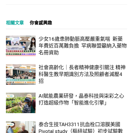
相關文章
你會感興趣
少女16歲患肺動脈高壓嚴重氣喘 新藥
年費近百萬難負擔 罕病聯盟籲納入藥物
名冊資助
社會高齡化｜長者精神健康引關注 精神
科醫生教早期識別方法及照顧者減壓4
招
AI賦能農業研發，晶泰科技與柒彩之心
打造超級作物「智能進化引擎」
泰合生技TAH3311抗血栓口溶膜美國
Pivotal study（樞紐試驗）初步試驗數