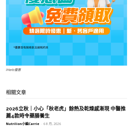
iHerb優惠
相關文章
2026立秋｜小心「秋老虎」餘熱及乾燥感漸現 中醫推
薦4款時令藥膳養生
Nutrilion小編Carrie
-
6 8 月, 2026