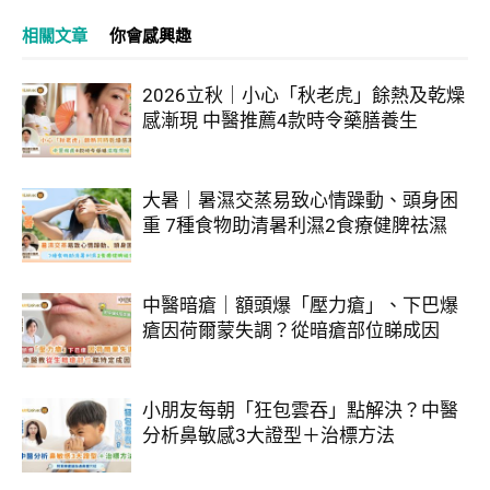
相關文章
你會感興趣
2026立秋｜小心「秋老虎」餘熱及乾燥
感漸現 中醫推薦4款時令藥膳養生
大暑｜暑濕交蒸易致心情躁動、頭身困
重 7種食物助清暑利濕2食療健脾祛濕
中醫暗瘡｜額頭爆「壓力瘡」、下巴爆
瘡因荷爾蒙失調？從暗瘡部位睇成因
小朋友每朝「狂包雲吞」點解決？中醫
分析鼻敏感3大證型＋治標方法