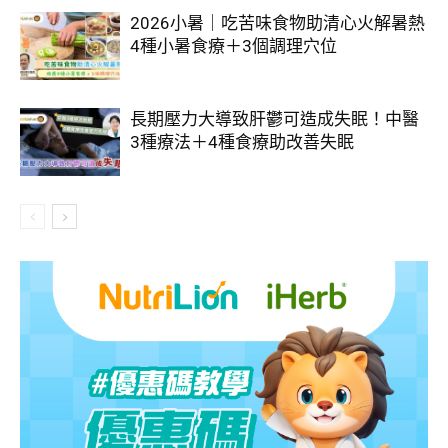
2026小暑｜吃苦味食物助清心火解暑熱
4種小暑食療＋3個調理穴位
長期壓力大導致肝鬱可造成失眠！中醫
3種療法＋4種食療助改善失眠