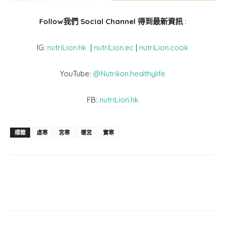
Follow我們 Social Channel 得到最新資訊
:
IG:
nutriLion.hk
|
nutriLion.ec
|
nutriLion.cook
YouTube:
@Nutrilion.healthylife
FB:
nutriLion.hk
標籤
虛寒
宮寒
暖宮
實寒