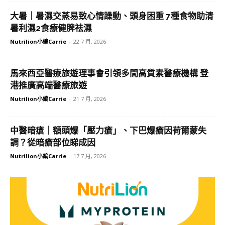
大暑｜暑濕交蒸易致心情躁動、頭身困重 7種食物助清
暑利濕2食療健脾祛濕
Nutrilion小編Carrie
-
22 7 月, 2026
馬來西亞醫療旅遊理事會引領多間高質素醫療機構 登
港推廣高端醫療旅遊
Nutrilion小編Carrie
-
21 7 月, 2026
中醫暗瘡｜額頭爆「壓力瘡」、下巴爆瘡因荷爾蒙失
調？從暗瘡部位睇成因
Nutrilion小編Carrie
-
17 7 月, 2026