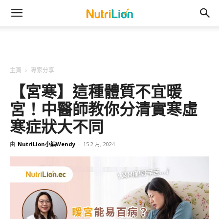
主頁
專家分享
【宮寒】這種體質不宜暖
宮！中醫師教你分清實寒虛
寒症狀大不同
由
NutriLion小編Wendy
-
15 2 月, 2024