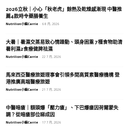
2026立秋｜小心「秋老虎」餘熱及乾燥感漸現 中醫推
薦4款時令藥膳養生
Nutrilion小編Carrie
-
6 8 月, 2026
大暑｜暑濕交蒸易致心情躁動、頭身困重 7種食物助清
暑利濕2食療健脾祛濕
Nutrilion小編Carrie
-
22 7 月, 2026
馬來西亞醫療旅遊理事會引領多間高質素醫療機構 登
港推廣高端醫療旅遊
Nutrilion小編Carrie
-
21 7 月, 2026
中醫暗瘡｜額頭爆「壓力瘡」、下巴爆瘡因荷爾蒙失
調？從暗瘡部位睇成因
Nutrilion小編Carrie
-
17 7 月, 2026