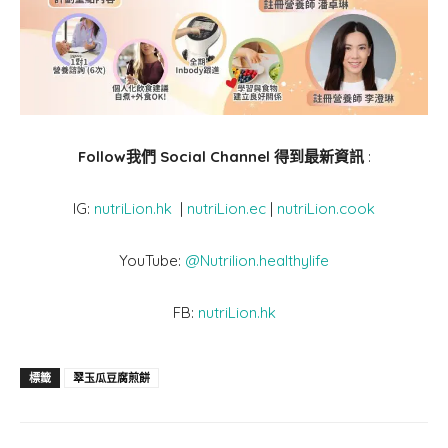
Follow我們 Social Channel 得到最新資訊
:
IG:
nutriLion.hk
|
nutriLion.ec
|
nutriLion.cook
YouTube:
@Nutrilion.healthylife
FB:
nutriLion.hk
標籤
翠玉瓜豆腐煎餅