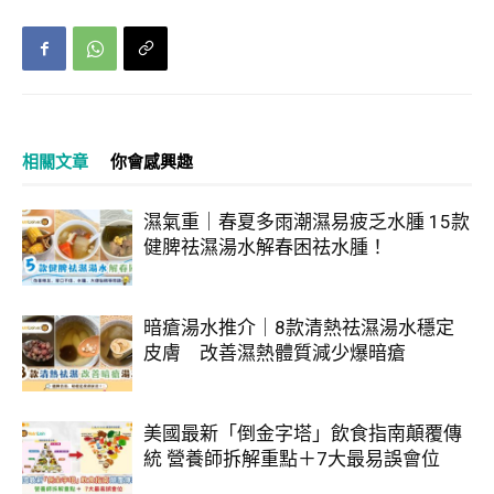
相關文章
你會感興趣
濕氣重｜春夏多雨潮濕易疲乏水腫 15款
健脾祛濕湯水解春困祛水腫！
暗瘡湯水推介｜8款清熱祛濕湯水穩定
皮膚 改善濕熱體質減少爆暗瘡
美國最新「倒金字塔」飲食指南顛覆傳
統 營養師拆解重點＋7大最易誤會位