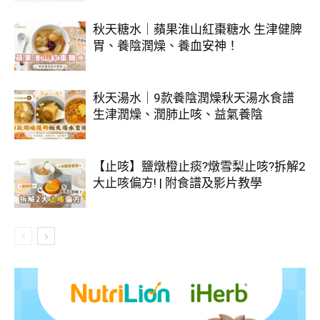
秋天糖水｜蘋果淮山紅棗糖水 生津健脾
胃、養陰潤燥、養血安神！
秋天湯水｜9款養陰潤燥秋天湯水食譜
生津潤燥、潤肺止咳、益氣養陰
【止咳】鹽燉橙止痰?燉雪梨止咳?拆解2
大止咳偏方! | 附食譜及影片教學