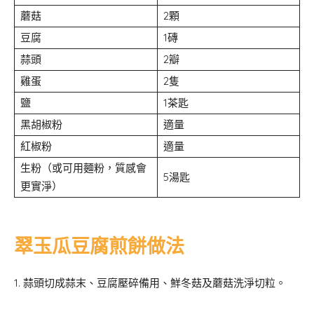
蘑菇
2顆
豆腐
1磚
蒜頭
2瓣
雞蛋
2隻
鹽
1茶匙
黑胡椒粉
適量
紅椒粉
適量
生粉（或可用麵粉，質感會
5湯匙
更實淨）
翠玉瓜豆腐煎餅做法
1. 蒜頭切成蒜末、豆腐壓碎備用、鮮冬菇及蘑菇洗淨切粒。