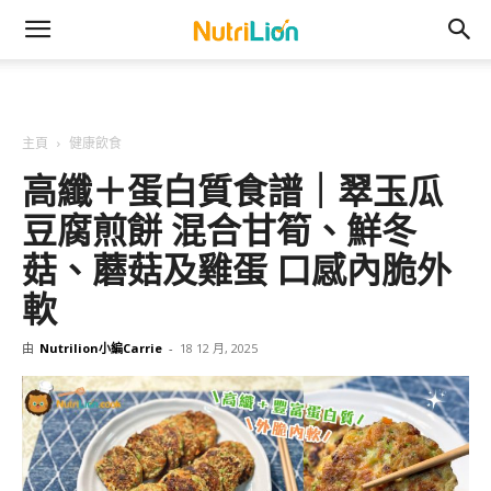
主頁
健康飲食
高纖＋蛋白質食譜｜翠玉瓜
豆腐煎餅 混合甘筍、鮮冬
菇、蘑菇及雞蛋 口感內脆外
軟
由
Nutrilion小編Carrie
-
18 12 月, 2025