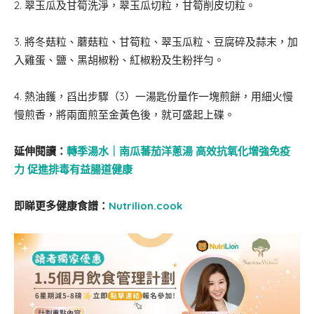
2. 翠玉瓜及甘筍洗淨，翠玉瓜切粒，甘筍削皮切粒。
3. 將冬菇粒、蘑菇粒、甘筍粒、翠玉瓜粒、豆腐碎及蒜末，加
入雞蛋、鹽、黑胡椒粉、紅椒粉及生粉拌勻。
4. 熱油鑊，舀出步驟（3）一湯匙份量作一塊煎餅，用細火慢
慢煎香，將兩面煎至金黃色後，就可盛起上碟。
延伸閱讀：
轉季湯水｜南瓜蕃茄洋蔥湯 高效抗氧化增強免疫
力 促進排毒有益腸道健康
即睇更多健康食譜：
Nutrilion.cook