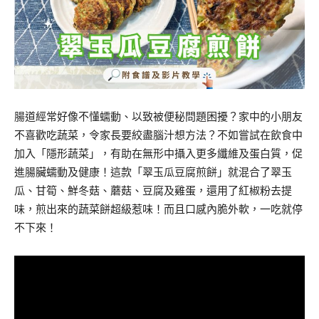
腸道經常好像不懂蠕動、以致被便秘問題困擾？家中的小朋友
不喜歡吃蔬菜，令家長要絞盡腦汁想方法？不如嘗試在飲食中
加入「隱形蔬菜」，有助在無形中攝入更多纖維及蛋白質，促
進腸臟蠕動及健康！這款「翠玉瓜豆腐煎餅」就混合了翠玉
瓜、甘筍、鮮冬菇、蘑菇、豆腐及雞蛋，還用了紅椒粉去提
味，煎出來的蔬菜餅超級惹味！而且口感內脆外軟，一吃就停
不下來！