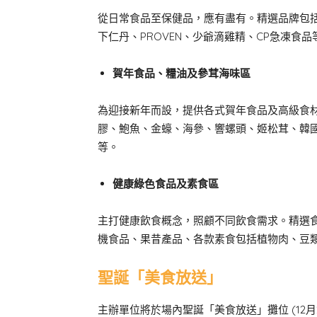
從日常食品至保健品，應有盡有。精選品牌包
下仁丹、PROVEN、少爺滴雞精、CP急凍食品
賀年食品、糧油及參茸海味區
為迎接新年而設，提供各式賀年食品及高級食材
膠、鮑魚、金蠔、海參、響螺頭、姬松茸、韓
等。
健康綠色食品及素食區
主打健康飲食概念，照顧不同飲食需求。精選
機食品、果昔產品、各款素食包括植物肉、豆
聖誕「美食放送」
主辦單位將於場內聖誕「美食放送」攤位 (12月