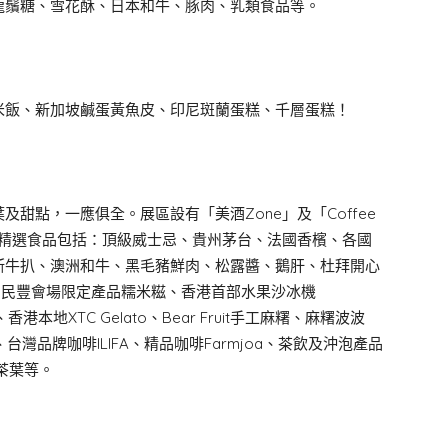
龍鬚糖、雪花酥、日本和牛、豚肉、乳類食品等。
米飯、新加坡鹹蛋黃魚皮、印尼斑蘭蛋糕、千層蛋糕！
甜點，一應俱全。展區設有「美酒Zone」及「Coffee
。精選食品包括：頂級威士忌、貴州茅台、法國香檳、各國
斯牛扒、澳洲和牛、黑毛豬鮮肉、松露醬、鵝肝、杜拜開心
杜拜甜品、民豐會場限定產品糯米糍、香港首部水果沙冰機
al 、香港本地XTC Gelato、Bear Fruit手工麻糬、麻糬波波
akery、台灣品牌咖啡ILIFA、精品咖啡Farmjoa、茶飲及沖泡產品
特色茶葉等。