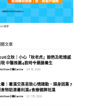
Herb優惠
相關文章
2026立秋｜小心「秋老虎」餘熱及乾燥感
漸現 中醫推薦4款時令藥膳養生
trilion小編Carrie
-
6 8 月, 2026
大暑｜暑濕交蒸易致心情躁動、頭身困重 7
種食物助清暑利濕2食療健脾祛濕
trilion小編Carrie
-
22 7 月, 2026