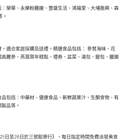
括：榮華、永樂粉麵廠、豐盛生活、鴻福堂、大埔振興、森
等。
，適合家庭採購及送禮。精選食品包括： 參茸海味、花
國高麗參、燕窩賀年糕點、禮券、盆菜、湯包、餸包、臘腸
食品包括：中藥材、健康食品、新鮮蔬果汁、生酮食物、有
類製品等。
25日至28日於三號館舉行
）
，每日指定時間免費派發美食