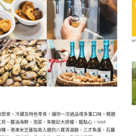
M
款即食、冷藏及特色零食，讓你一次過品嚐多重口味。精選
立貝、醬油海鮮、泡菜、朱敏記大排檔、龍點心、Well
K湯圓及麻糬、港澳米芝蓮指南入選的八寶清湯腩、三才魚蛋、石籬