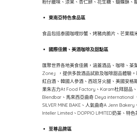
粉仔臘味、涼果、杏仁餅、花生糖、蝴蝶酥、
東南亞特色食品區
食品包括泰國咖哩炒蟹、烤豬肉脆片、芒果糯
國際佳餚、美酒咖啡及甜點區
匯聚世界各地美食佳餚，涵蓋酒品、咖啡、茶葉及
Zone」，提供多款酒品試飲及咖啡甜品體驗
紅白酒、韓國人參酒、西班牙火腿、美國安格
果朱古力At Food Factory、Karam
Blendbar、馬來西亞曲奇 Deya internation
SILVER MINE BAKE、人氣曲奇A Jenn B
Inteller Limited、DOPPIO LIMITED奶茶、
至尊品牌區