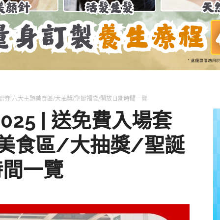
養
獅
票贈券!六大主題美食區/大抽獎/聖誕福袋/開放日期時間一覽
25 | 送免費入場套
美食區/大抽獎/聖誕
時間一覽