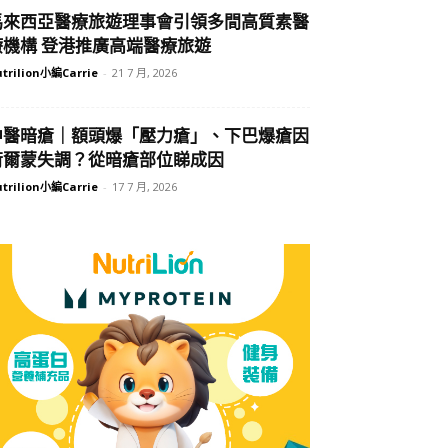
馬來西亞醫療旅遊理事會引領多間高質素醫
療機構 登港推廣高端醫療旅遊
trilion小編Carrie
-
21 7 月, 2026
中醫暗瘡｜額頭爆「壓力瘡」、下巴爆瘡因
荷爾蒙失調？從暗瘡部位睇成因
trilion小編Carrie
-
17 7 月, 2026