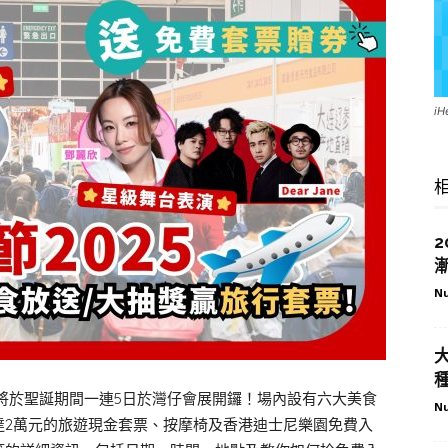
i
Nu
節將於聖誕期間一連5日於灣仔會展開鑼！場內設有六大美食
Nu
達2萬元的旅遊現金套票、按摩椅及香港迪士尼樂園免費入