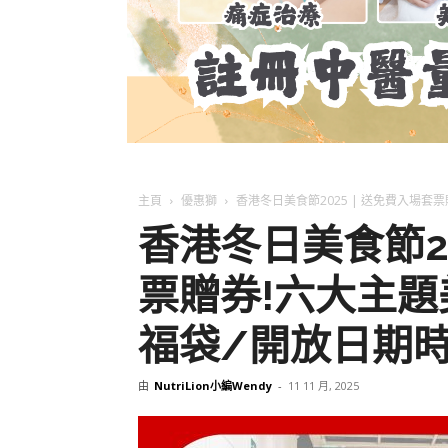
主頁
優惠獅
香港冬日美食節2025 | 送免費入場套
香港冬日美食節20
票贈券!六大主題
福袋/開放日期
由
NutriLion小編Wendy
-
11 11 月, 2025