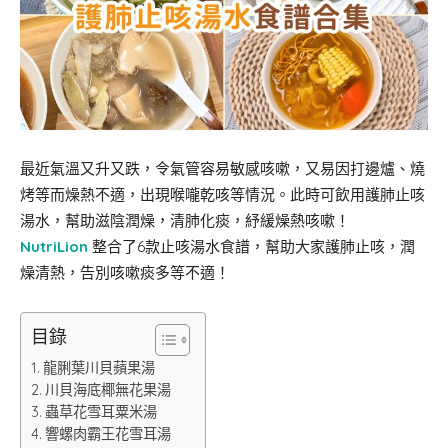
最近氣溫又升又跌，令氣管容易敏感咳嗽，又易因打邊爐、燒
烤等而燥熱不適，出現喉嚨乾咳等情況。此時可飲用護肺止咳
湯水，幫助滋陰潤燥，清肺化痰，紓緩燥熱咳嗽！
NutriLion
整合了6款止咳湯水食譜，幫助大家護肺止咳，潤
燥清熱，告別咳嗽痰多等不適！
目錄
龍脷葉川貝蘋果湯
川貝海底椰無花果湯
蟲草花雪耳粟米湯
響螺肉霸王花雪耳湯