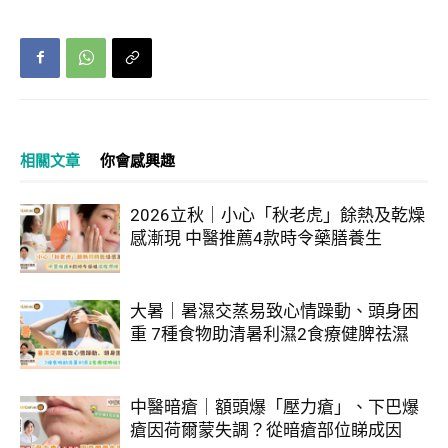
相關文章
你會感興趣
2026立秋｜小心「秋老虎」餘熱及乾燥
感漸現 中醫推薦4款時令藥膳養生
大暑｜暑濕交蒸易致心情躁動、頭身困
重 7種食物助清暑利濕2食療健脾祛濕
中醫暗瘡｜額頭爆「壓力瘡」、下巴爆
瘡因荷爾蒙失調？從暗瘡部位睇成因