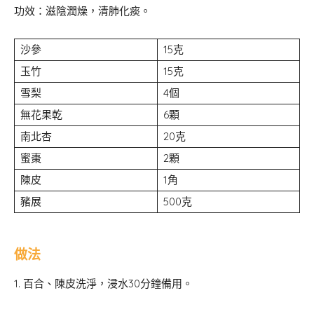
功效：滋陰潤燥，清肺化痰。
沙參
15克
玉竹
15克
雪梨
4個
無花果乾
6顆
南北杏
20克
蜜棗
2顆
陳皮
1角
豬展
500克
做法
1. 百合、陳皮洗淨，浸水30分鐘備用。