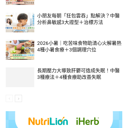
小朋友每朝「狂包雲吞」點解決？中醫
分析鼻敏感3大證型＋治標方法
2026小暑｜吃苦味食物助清心火解暑熱
4種小暑食療＋3個調理穴位
長期壓力大導致肝鬱可造成失眠！中醫
3種療法＋4種食療助改善失眠