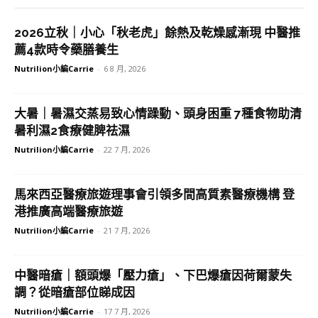
2026立秋｜小心「秋老虎」餘熱及乾燥感漸現 中醫推
薦4款時令藥膳養生
Nutrilion小編Carrie
-
6 8 月, 2026
大暑｜暑濕交蒸易致心情躁動、頭身困重 7種食物助清
暑利濕2食療健脾祛濕
Nutrilion小編Carrie
-
22 7 月, 2026
馬來西亞醫療旅遊理事會引領多間高質素醫療機構 登
港推廣高端醫療旅遊
Nutrilion小編Carrie
-
21 7 月, 2026
中醫暗瘡｜額頭爆「壓力瘡」、下巴爆瘡因荷爾蒙失
調？從暗瘡部位睇成因
Nutrilion小編Carrie
-
17 7 月, 2026