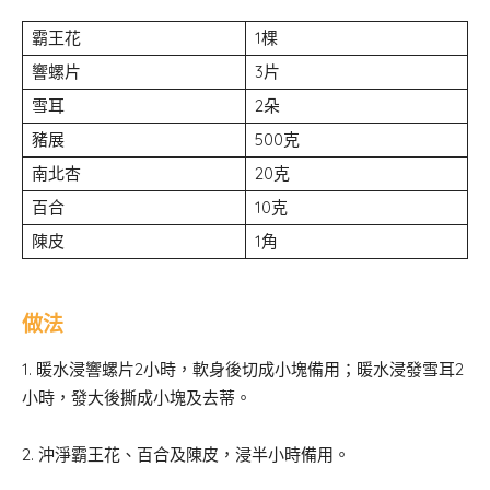
霸王花
1棵
響螺片
3片
雪耳
2朵
豬展
500克
南北杏
20克
百合
10克
陳皮
1角
做法
1. 暖水浸響螺片2小時，軟身後切成小塊備用；暖水浸發雪耳2
小時，發大後撕成小塊及去蒂。
2. 沖淨霸王花、百合及陳皮，浸半小時備用。