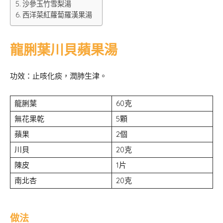
沙參玉竹雪梨湯
西洋菜紅蘿蔔羅漢果湯
龍脷葉川貝蘋果湯
功效：止咳化痰，潤肺生津。
龍脷葉
60克
無花果乾
5顆
蘋果
2個
川貝
20克
陳皮
1片
南北杏
20克
做法