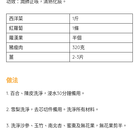
功效：潤肺止咳，清熱化痰。
西洋菜
1斤
紅蘿蔔
1條
羅漢果
半個
豬瘦肉
320克
薑
2-3片
做法
1. 百合、陳皮洗淨，浸水30分鐘備用。
2. 雪梨洗淨，去芯切件備用。洗淨所有材料。
3. 洗淨沙參、玉竹、南北杏、蜜棗及無花果，無花果剪半。