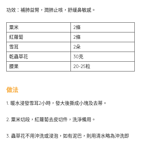
功效：補肺益腎，潤肺止咳，舒緩鼻敏感。
粟米
2條
紅蘿蔔
2條
雪耳
2朵
乾蟲草花
30克
腰果
20-25粒
做法
1. 暖水浸發雪耳2小時，發大後撕成小塊及去蒂。
2. 粟米切段，紅蘿蔔去皮切件，洗淨備用。
3. 蟲草花不用沖洗或浸泡，如有泥巴，則用清水略為沖洗即