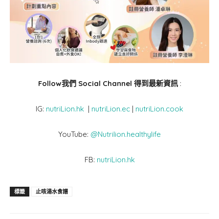
Follow我們 Social Channel 得到最新資訊
:
IG:
nutriLion.hk
|
nutriLion.ec
|
nutriLion.cook
YouTube:
@Nutrilion.healthylife
FB:
nutriLion.hk
標籤
止咳湯水食譜