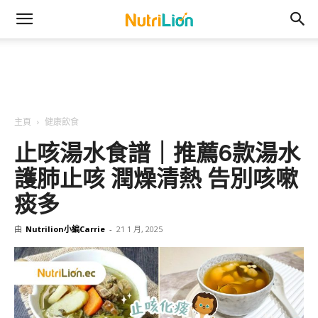
主頁
健康飲食
止咳湯水食譜｜推薦6款湯水
護肺止咳 潤燥清熱 告別咳嗽
痰多
由
Nutrilion小編Carrie
-
21 1 月, 2025