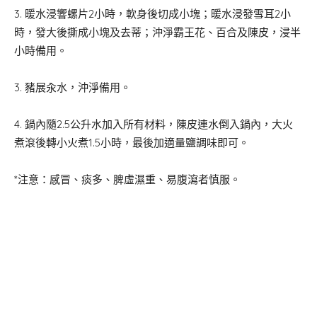
3. 暖水浸響螺片2小時，軟身後切成小塊；暖水浸發雪耳2小
時，發大後撕成小塊及去蒂；沖淨霸王花、百合及陳皮，浸半
小時備用。
3. 豬展汆水，沖淨備用。
4. 鍋內隨2.5公升水加入所有材料，陳皮連水倒入鍋內，大火
煮滾後轉小火煮1.5小時，最後加適量鹽調味即可。
*注意：感冒、痰多、脾虛濕重、易腹瀉者慎服。