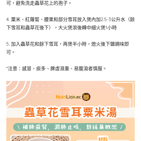
可，避免洗走蟲草花上的孢子。
4. 粟米、紅蘿蔔、腰果和部分雪耳放入煲內加2.5-3公升水（餘
下雪耳和蟲草花後下），大火煲滾後轉中細火煲1小時
5. 加入蟲草花和餘下雪耳，再煲半小時，熄火後下鹽調味即
可。
*注意：感冒、痰多、脾虛濕重、易腹瀉者慎服。