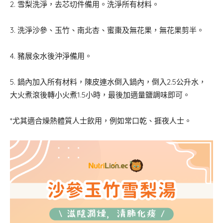
2. 雪梨洗淨，去芯切件備用。洗淨所有材料。
3. 洗淨沙參、玉竹、南北杏、蜜棗及無花果，無花果剪半。
4. ⁠豬展汆水後沖淨備用。
5. 鍋內加入所有材料，陳皮連水倒入鍋內，倒入2.5公升水，
大火煮滾後轉小火煮1.5小時，最後加適量鹽調味即可。
*尤其適合燥熱體質人士飲用，例如常口乾、捱夜人士。