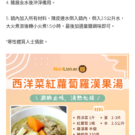
4. ⁠豬展汆水後沖淨備用。
5. 鍋內加入所有材料，陳皮連水倒入鍋內，倒入2.5公升水，
大火煮滾後轉小火煮1.5小時，最後加適量鹽調味即可。
*寒性體質人士慎飲。