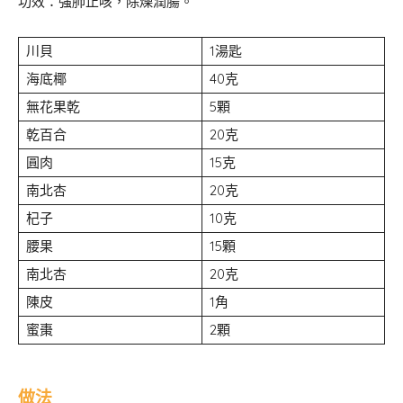
功效：強肺止咳，除燥潤腸。
川貝
1湯匙
海底椰
40克
無花果乾
5顆
乾百合
20克
圓肉
15克
南北杏
20克
杞子
10克
腰果
15顆
南北杏
20克
陳皮
1角
蜜棗
2顆
做法