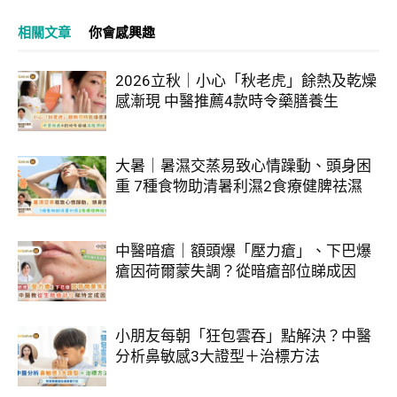
相關文章
你會感興趣
2026立秋｜小心「秋老虎」餘熱及乾燥
感漸現 中醫推薦4款時令藥膳養生
大暑｜暑濕交蒸易致心情躁動、頭身困
重 7種食物助清暑利濕2食療健脾祛濕
中醫暗瘡｜額頭爆「壓力瘡」、下巴爆
瘡因荷爾蒙失調？從暗瘡部位睇成因
小朋友每朝「狂包雲吞」點解決？中醫
分析鼻敏感3大證型＋治標方法