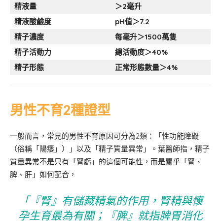
精液量
＞2毫升
精液酸鹼度
pH值＞7.2
精子濃度
每毫升＞1500萬隻
精子活動力
總活動度＞40%
精子形態
正常形態數量＞4%
男性不育2種證型
一般而言，常見的男性不育原因可分為2類：「性功能障礙
（俗稱「陽痿」）」以及「精子質量異常」。葉醫師指，精子
質量異常不是只有「腎虧」的這個可能性，而是關乎「腎、
脾、肝」如何配合，
「『腎』有儲藏精氣的作用，腎精與懷
孕生育最為有關；『脾』就指脾胃消化