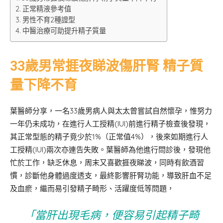
正常精液參考值
男性不育2種證型
中醫治療可助提升精子質量
33歲男常捱夜睇波傷肝腎 精子質
量下降不育
葉醫師分享，一名33歲男病人與太太曾嘗試自然懷孕，惟努力
一年仍未成功，在進行人工授精(IUI)前進行精子檢查後發現，
其正常型態的精子竟少於1%（正常值4%），後來如期進行人
工授精(IUI)兩次亦連告失敗。葉醫師為他進行問診後，發現他
忙於工作，缺乏休息，周末又喜歡捱夜睇波，同時有飲酒習
慣，診斷他身體過度透支，最終影響肝腎功能，導致肝血不足
及血瘀，繼而易引發精子畸形、活躍度低等問題，
「當肝出現毛病，便容易引起精子畸