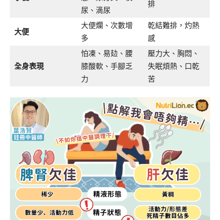
排
尿、滴尿
大便爛、次數增
乾結難排，灼熱
大便
多
感
怕凍、易攰、腰
壓力大、胸悶、
全身表現
膝酸軟、手腳乏
失眠煩熱、口乾
力
苦