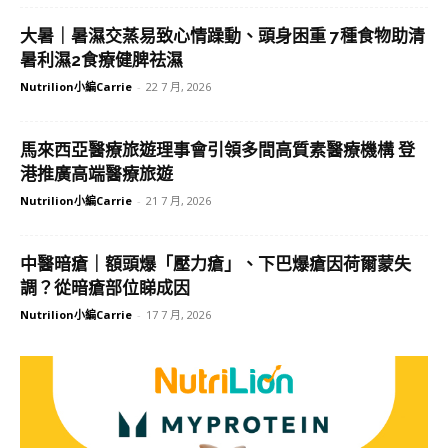
大暑｜暑濕交蒸易致心情躁動、頭身困重 7種食物助清
暑利濕2食療健脾祛濕
Nutrilion小編Carrie
-
22 7 月, 2026
馬來西亞醫療旅遊理事會引領多間高質素醫療機構 登
港推廣高端醫療旅遊
Nutrilion小編Carrie
-
21 7 月, 2026
中醫暗瘡｜額頭爆「壓力瘡」、下巴爆瘡因荷爾蒙失
調？從暗瘡部位睇成因
Nutrilion小編Carrie
-
17 7 月, 2026