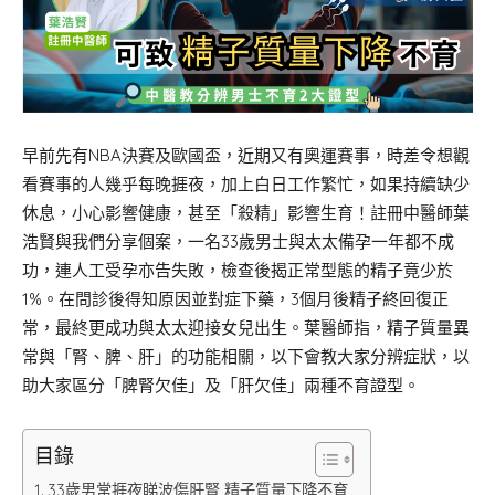
早前先有NBA決賽及歐國盃，近期又有奧運賽事，時差令想觀
看賽事的人幾乎每晚捱夜，加上白日工作繁忙，如果持續缺少
休息，小心影響健康，甚至「殺精」影響生育！註冊中醫師葉
浩賢與我們分享個案，一名33歲男士與太太備孕一年都不成
功，連人工受孕亦告失敗，檢查後揭正常型態的精子竟少於
1%。在問診後得知原因並對症下藥，3個月後精子終回復正
常，最終更成功與太太迎接女兒出生。葉醫師指，精子質量異
常與「腎、脾、肝」的功能相關，以下會教大家分辨症狀，以
助大家區分「脾腎欠佳」及「肝欠佳」兩種不育證型。
目錄
33歲男常捱夜睇波傷肝腎 精子質量下降不育