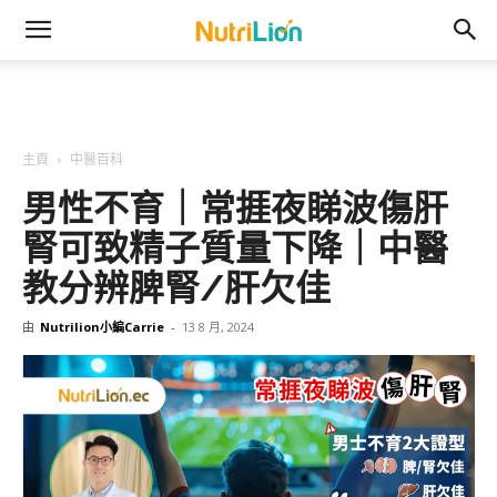
主頁
中醫百科
男性不育｜常捱夜睇波傷肝
腎可致精子質量下降｜中醫
教分辨脾腎/肝欠佳
由
Nutrilion小編Carrie
-
13 8 月, 2024