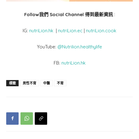
Follow我們 Social Channel 得到最新資訊
:
IG:
nutriLion.hk
|
nutriLion.ec
|
nutriLion.cook
YouTube:
@Nutrilion.healthylife
FB:
nutriLion.hk
標籤
男性不育
中醫
不育