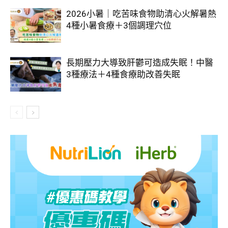
2026小暑｜吃苦味食物助清心火解暑熱
4種小暑食療＋3個調理穴位
長期壓力大導致肝鬱可造成失眠！中醫
3種療法＋4種食療助改善失眠