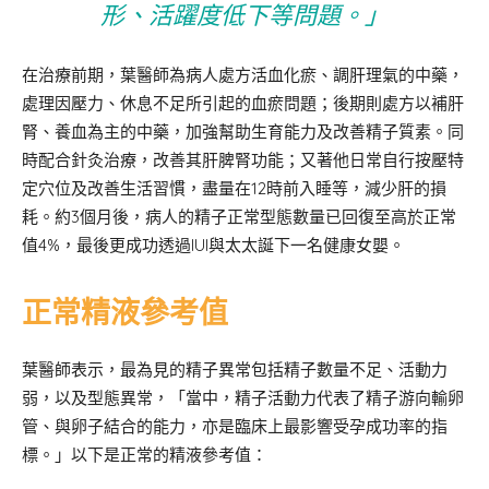
形、活躍度低下等問題。」
在治療前期，葉醫師為病人處方活血化瘀、調肝理氣的中藥，
處理因壓力、休息不足所引起的血瘀問題；後期則處方以補肝
腎、養血為主的中藥，加強幫助生育能力及改善精子質素。同
時配合針灸治療，改善其肝脾腎功能；又著他日常自行按壓特
定穴位及改善生活習慣，盡量在12時前入睡等，減少肝的損
耗。約3個月後，病人的精子正常型態數量已回復至高於正常
值4%，最後更成功透過IUI與太太誕下一名健康女嬰。
正常精液參考值
葉醫師表示，最為見的精子異常包括精子數量不足、活動力
弱，以及型態異常，「當中，精子活動力代表了精子游向輸卵
管、與卵子結合的能力，亦是臨床上最影響受孕成功率的指
標。」以下是正常的精液參考值：