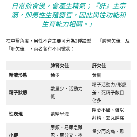
日常飲食後，會產生精氣；『肝』主宗
筋，即男性生殖器官，因此與性功能和
生育能力相關。」
在中醫角度，男性不育主要可分為2種證型 — 「脾腎欠佳」及
「肝欠佳」，兩者各有不同徵狀：
脾腎欠佳
肝欠佳
精液形態
稀少
黃稠
精子活動力/形態
數量少、活動力
精子狀態
差、死精子數目
低
佔多
陽萎不舉、難以
性表現
遺精早洩
射精、睪丸腫痛
尿頻、易尿急難
量少而灼痛、難
小便
忍、尿分叉、夜