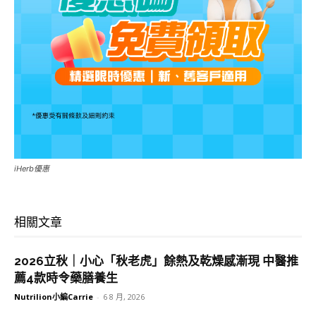
iHerb優惠
相關文章
2026立秋｜小心「秋老虎」餘熱及乾燥感漸現 中醫推
薦4款時令藥膳養生
Nutrilion小編Carrie
-
6 8 月, 2026