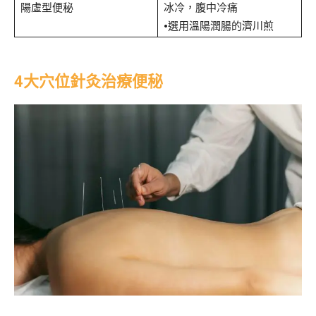
陽虛型便秘
冰冷，腹中冷痛
•選用溫陽潤腸的濟川煎
4大穴位針灸治療便秘