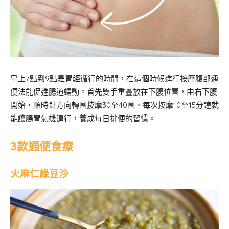
早上7點到9點是胃經循行的時間，在這個時候進行按摩腹部通
便法能促進腸道蠕動。首先雙手重疊放在下腹位置，由右下腹
開始，順時針方向轉圈按摩30至40圈。每次按摩10至15分鐘就
能讓腸胃氣機運行，養成每日排便的習慣。
3款通便食療
火麻仁綠豆沙