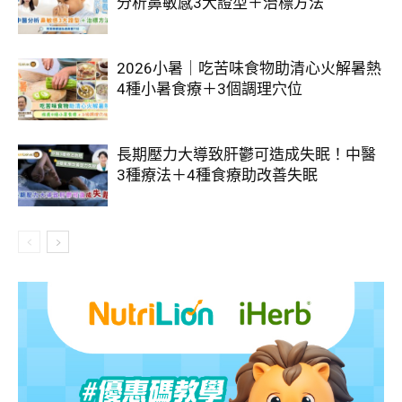
分析鼻敏感3大證型＋治標方法
2026小暑｜吃苦味食物助清心火解暑熱
4種小暑食療＋3個調理穴位
長期壓力大導致肝鬱可造成失眠！中醫
3種療法＋4種食療助改善失眠