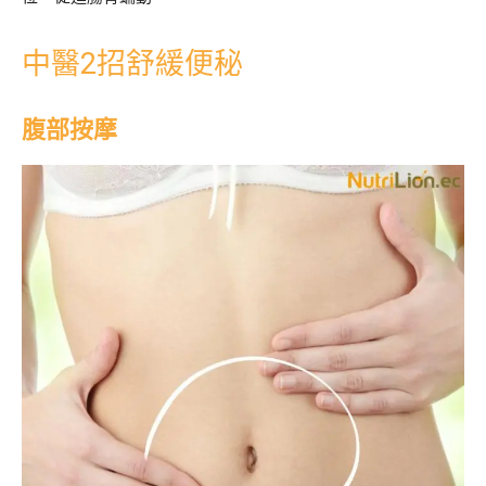
中醫2招舒緩便秘
腹部按摩