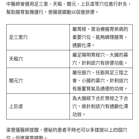
中醫師會選用足三里、天樞、關元、上巨虛等穴位進行針灸，
幫助腸胃氣機運行，使腸道蠕動以促進排便。
屬胃經，是治療腸胃疾病的
足三里穴
重要穴位，能夠調理腸胃，
通腑化滯。
屬足陽明胃經穴、大腸的募
天樞穴
穴，針刺該穴有排便功能。
屬任脈穴、任脈與足三陰之
關元穴
會、小腸的募穴，針刺該穴
有振奮腎氣及通便的功效。
為大腸經下合於胃經之下合
上巨虛
穴，故針刺該穴有通腑化滯
功效。
梁慧儀醫師提醒，便秘的患者平時也可以多揉按以上四個穴
位，促進腸胃蠕動。