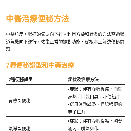
中醫治療便秘方法
中醫角度，腸道的氣要向下行。利用方藥和針灸的方法幫助腸
道氣機向下運行，恢復正常的蠕動功能，從根本上解決便秘問
題。
7種便秘證型和中藥治療
7種便秘證型
症狀及治療方法
•症狀：伴有腹脹腹痛，面紅
身熱，口乾口臭，小便短赤
胃熱型便秘
•選用瀉熱導滯，潤腸通便的
麻子仁丸
•症狀：伴有腹脹腸鳴，胸脅
氣滯型便秘
滿悶，噯氣頻作