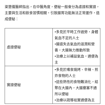
梁慧儀醫師指出，在中醫角度，便秘一般會分為虛證和實證，
主要與生活和飲食習慣相關，引致腸胃功能無法正常運作，造
成便秘：
•多見於平時工作過勞，身體
氣血不足的人士
•腸道失去氣血的滋潤和營
虛證便秘
養，大腸無力推動所致
•治療上以補益氣血，通便為
主
•多見於嗜食燒烤、辛辣、煎
炸食物的人士
•這些熱性的食物難消化，結
實證便秘
聚在大腸內，大腸壅塞不通
所以便秘
•治療以疏導袪實通便為主