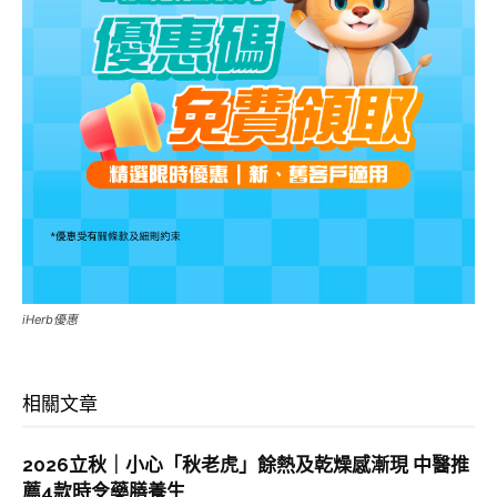
iHerb優惠
相關文章
2026立秋｜小心「秋老虎」餘熱及乾燥感漸現 中醫推
薦4款時令藥膳養生