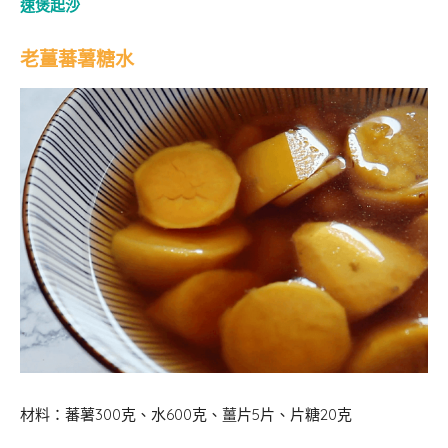
速煲起沙
老薑蕃薯糖水
材料：蕃薯300克、水600克、薑片5片、片糖20克