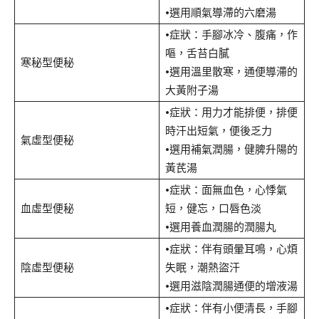
•選用順氣導滯的六磨湯
•症狀：手腳冰冷、腹痛，作
嘔，舌苔白膩
寒秘型便秘
•選用溫里散寒，通便導滯的
大黃附子湯
•症狀：用力才能排便，排便
時汗出短氣，便後乏力
氣虛型便秘
•選用補氣潤腸，健脾升陽的
黃芪湯
•症狀：面無血色，心悸氣
血虛型便秘
短，健忘，口唇色淡
•選用養血潤腸的潤腸丸
•症狀：伴有頭暈耳鳴，心煩
陰虛型便秘
失眠，潮熱盜汗
•選用滋陰潤腸通便的增液湯
•症狀：伴有小便清長，手腳