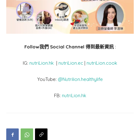
Follow我們 Social Channel 得到最新資訊
:
IG:
nutriLion.hk
|
nutriLion.ec
|
nutriLion.cook
YouTube:
@Nutrilion.healthylife
FB:
nutriLion.hk