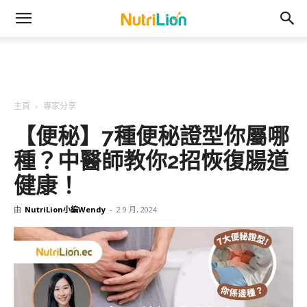
主頁
專家分享
【便秘】7種便秘證型你屬哪
種？中醫師教你2招恢復腸道
健康！
由
NutriLion小編Wendy
-
2 9 月, 2024