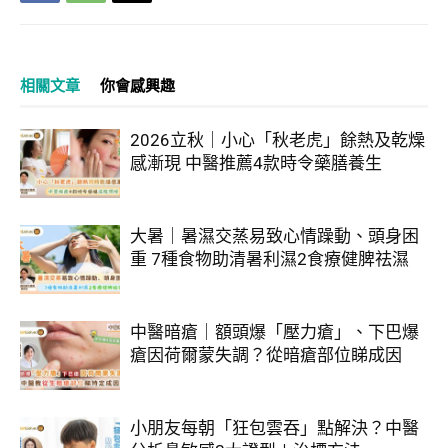
相關文章
你會感興趣
2026立秋｜小心「秋老虎」餘熱及乾燥
感漸現 中醫推薦4款時令藥膳養生
大暑｜暑濕交蒸易致心情躁動、頭身困
重 7種食物助清暑利濕2食療健脾祛濕
中醫暗瘡｜額頭爆「壓力瘡」、下巴爆
瘡因荷爾蒙失調？從暗瘡部位睇成因
小朋友每朝「狂包雲吞」點解決？中醫