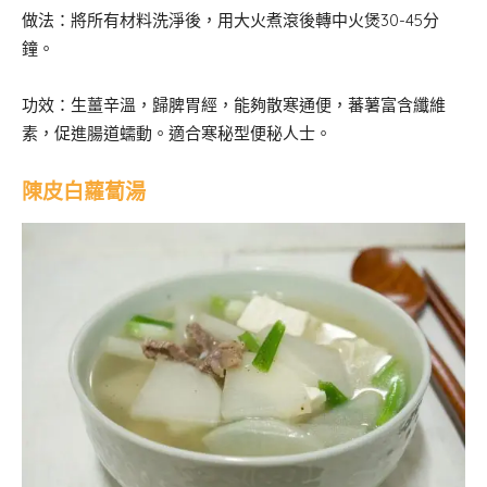
做法：將所有材料洗淨後，用大火煮滾後轉中火煲30-45分
鐘。
功效：生薑辛溫，歸脾胃經，能夠散寒通便，蕃薯富含纖維
素，促進腸道蠕動。適合寒秘型便秘人士。
陳皮白蘿蔔湯