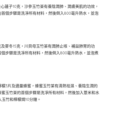
去心蓮子10克，沙參玉竹茶有養陰潤肺、潤膚美肌的功效，
首個步驟是洗凈所有材料，然後倒入800毫升熱水，並泡
克及麥冬15克，川貝母玉竹茶有潤肺止咳、補益肺胃的功
個步驟是洗凈所有材料，然後倒入800毫升熱水，並泡煮
、檸檬3片及適量蜂蜜，蜂蜜玉竹茶有清熱祛濕、養陰生潤的
蜂蜜玉竹茶的首個步驟是洗凈所有材料，然後加入薏米和水
入玉竹和檸檬焗10分鐘。