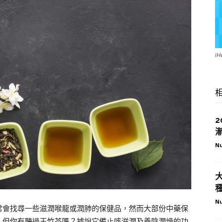
i
Nu
Nu
常會找尋一些滋潤喉龍或潤肺的保健品，然而大部份中藥保
。但你有聽過玉竹茶嗎？據說它備止咳滋潤及養陰潤燥的功