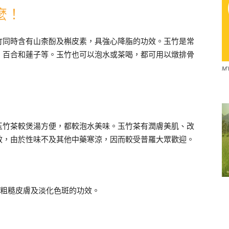
麼！
竹同時含有山柰酚及槲皮素，具強心降脂的功效。玉竹是常
、百合和蓮子等。玉竹也可以泡水或茶喝，都可用以燉排骨
M
玉竹茶較煲湯方便，都較泡水美味。玉竹茶有潤膚美肌、改
效，由於性味不及其他中藥寒涼，因而較受普羅大眾歡迎。
裂粗糙皮膚及淡化色斑的功效。