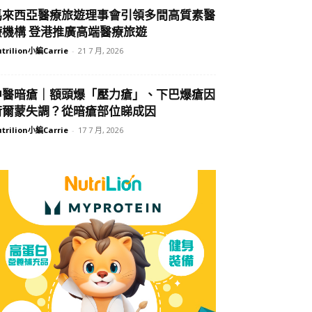
馬來西亞醫療旅遊理事會引領多間高質素醫
療機構 登港推廣高端醫療旅遊
trilion小編Carrie
-
21 7 月, 2026
中醫暗瘡｜額頭爆「壓力瘡」、下巴爆瘡因
荷爾蒙失調？從暗瘡部位睇成因
trilion小編Carrie
-
17 7 月, 2026