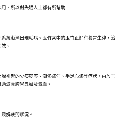
作用，所以對失眠人士都有所幫助。
化系統漸漸出現毛病。玉竹茶中的玉竹正好有養胃生津，治
功效。
肺燥引起的少痰乾咳、潮熱盜汗、手足心熱等症狀。由於玉
有助滋養脾胃五臟及氣血。
、緩解疲勞狀況。