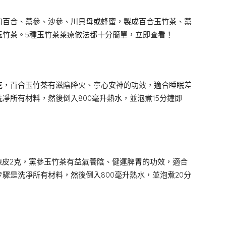
如百合、黨參、沙參、川貝母或蜂蜜，製成百合玉竹茶、黨
玉竹茶。5種玉竹茶茶療做法都十分簡單，立即查看！
克，百合玉竹茶有滋陰降火、寧心安神的功效，適合睡眠差
凈所有材料，然後倒入800毫升熱水，並泡煮15分鐘即
及陳皮2克，黨參玉竹茶有益氣養陰、健運脾胃的功效，適合
驟是洗凈所有材料，然後倒入800毫升熱水，並泡煮20分