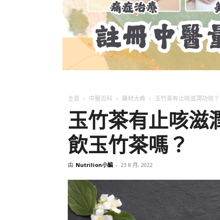
主頁
中醫百科
藥材大典
玉竹茶有止咳滋潤功效？
玉竹茶有止咳滋
飲玉竹茶嗎？
由
Nutrilion小編
-
23 8 月, 2022