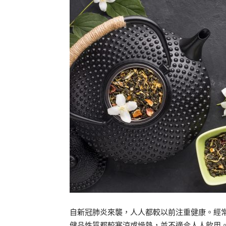
自新冠肺炎來襲，人人都較以前注重健康。經
健品性質都較寒涼或燥熱，並不適合人人飲用