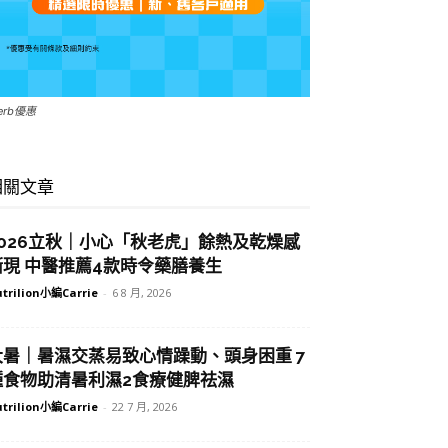
Herb優惠
相關文章
2026立秋｜小心「秋老虎」餘熱及乾燥感
漸現 中醫推薦4款時令藥膳養生
trilion小編Carrie
-
6 8 月, 2026
大暑｜暑濕交蒸易致心情躁動、頭身困重 7
種食物助清暑利濕2食療健脾祛濕
trilion小編Carrie
-
22 7 月, 2026