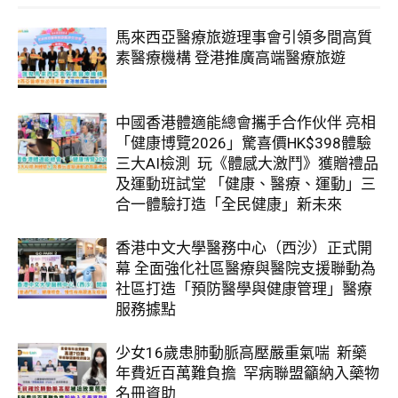
馬來西亞醫療旅遊理事會引領多間高質
素醫療機構 登港推廣高端醫療旅遊
中國香港體適能總會攜手合作伙伴 亮相
「健康博覽2026」驚喜價HK$398體驗
三大AI檢測 玩《體感大激鬥》獲贈禮品
及運動班試堂 「健康、醫療、運動」三
合一體驗打造「全民健康」新未來
香港中文大學醫務中心（西沙）正式開
幕 全面強化社區醫療與醫院支援聯動為
社區打造「預防醫學與健康管理」醫療
服務據點
少女16歲患肺動脈高壓嚴重氣喘 新藥
年費近百萬難負擔 罕病聯盟籲納入藥物
名冊資助