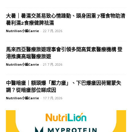
大暑｜暑濕交蒸易致心情躁動、頭身困重 7種食物助清
暑利濕2食療健脾祛濕
Nutrilion小編Carrie
-
22 7 月, 2026
馬來西亞醫療旅遊理事會引領多間高質素醫療機構 登
港推廣高端醫療旅遊
Nutrilion小編Carrie
-
21 7 月, 2026
中醫暗瘡｜額頭爆「壓力瘡」、下巴爆瘡因荷爾蒙失
調？從暗瘡部位睇成因
Nutrilion小編Carrie
-
17 7 月, 2026