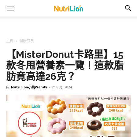
主頁
健康飲食
【MisterDonut卡路里】15
款冬甩營養素一覽！這款脂
肪竟高達26克？
由
NutriLion小編Wendy
-
21 8 月, 2024