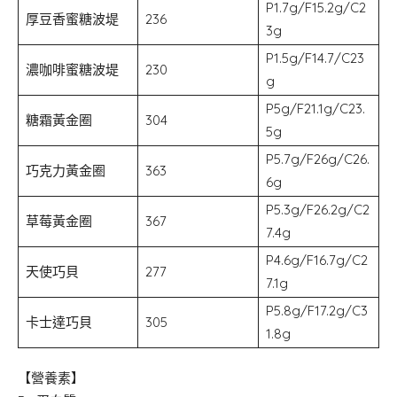
P1.7g/F15.2g/C2
厚豆香蜜糖波堤
236
3g
P1.5g/F14.7/C23
濃咖啡蜜糖波堤
230
g
P5g/F21.1g/C23.
糖霜黃金圈
304
5g
P5.7g/F26g/C26.
巧克力黃金圈
363
6g
P5.3g/F26.2g/C2
草莓黃金圈
367
7.4g
P4.6g/F16.7g/C2
天使巧貝
277
7.1g
P5.8g/F17.2g/C3
卡士達巧貝
305
1.8g
【營養素】