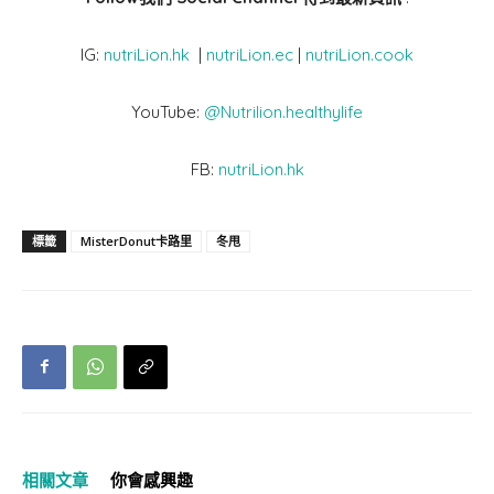
IG:
nutriLion.hk
|
nutriLion.ec
|
nutriLion.cook
YouTube:
@Nutrilion.healthylife
FB:
nutriLion.hk
標籤
MisterDonut卡路里
冬甩
相關文章
你會感興趣