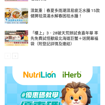
濕氣重｜春夏多雨潮濕易疲乏水腫 15款
健脾祛濕湯水解春困祛水腫！
「樓上」3．28破天荒辦試食嘉年華 率
先免費試怪獸級北海道巨蟹＋送開幕福
袋（附登記詳情及連結）