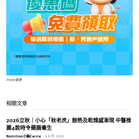
iHerb優惠
相關文章
2026立秋｜小心「秋老虎」餘熱及乾燥感漸現 中醫推
薦4款時令藥膳養生
Nutrilion小編Carrie
-
6 8 月, 2026