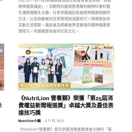
2025年11月19日假循道衛理聯合教會安素堂舉辦「長者
精神健康講座」。活動特別邀請香港專科精神科專科醫
生潘錦珊醫生主講，分享早期識別長者精神健康問題的
方法，以及照顧者的日常管理與減壓技巧。現場更設有
互動交流環節，讓長者及照顧者學習實用的精神健康管
理技巧，共建關愛長者的社區文化。
《NutriLion 營養獅》榮獲「第25屆消
示
費權益新聞報道獎」卓越大獎及最佳表
達技巧獎
Nutrilion小編
-
4 11 月, 2025
《NutriLion 營養獅》首次參選消費者委員會主辦的「第