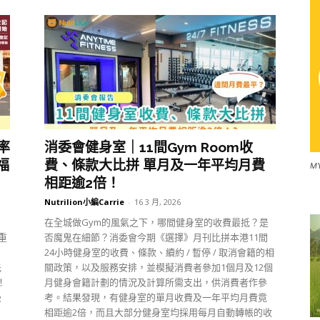
率
消委會健身室｜11間Gym Room收
福
費、條款大比拼 單月及一年平均月費
M
相距逾2倍！
Nutrilion小編Carrie
-
16 3 月, 2026
在全城做Gym的風氣之下，哪間健身室的收費最抵？是
重
否魔鬼在細節？消委會今期《選擇》月刊比拼本港11間
！
24小時健身室的收費、條款、續約 / 暫停 / 取消會籍的相
先
關政策，以及服務安排，並模擬消費者參加1個月及12個
！
月健身會籍計劃的情況及計算所需支出，供消費者作參
級
考。結果發現，有健身室的單月收費及一年平均月費竟
相距逾2倍，而且大部分健身室均採用每月自動轉帳的收