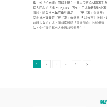
燉」或「怕麻煩」而卻步嗎？一直以優質食材專家形
深入民心的「樓上 HKJEBN」宣佈，正式跨足智能小家
領域，隆重推出年度重點產品 — 「更『家』鮮燉盅」
同步推出破天荒【更『家』鮮燉盅: 先試後買】計劃，
前所未有的方式，讓顧客體驗「即燉即食」的鮮燉滋
味，令忙碌的都市人也可以輕鬆養生！
...
1
2
3
10
關