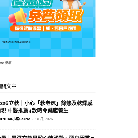
Herb優惠
相關文章
2026立秋｜小心「秋老虎」餘熱及乾燥感
漸現 中醫推薦4款時令藥膳養生
trilion小編Carrie
-
6 8 月, 2026