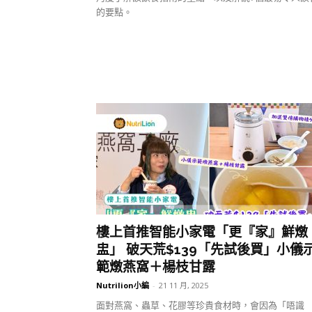
的要點。
樓上首推智能小家電「更『家』鮮燉
盅」 破天荒$139「先試後買」小儀
範燉燕窩＋楊枝甘露
Nutrilion小編
-
21 11 月, 2025
面對燕窩、蟲草、花膠等珍貴食材時，會因為「唔識