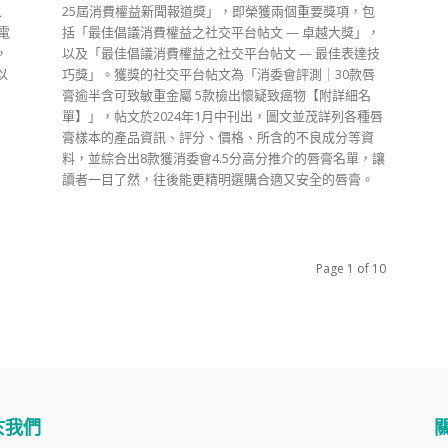
象
25屆消費權益新聞報道獎」，即榮獲兩個重要獎項，包
電
括「最佳倡議消費權益之社交平台帖文 — 卓越大獎」，
，
以及「最佳倡議消費權益之社交平台帖文 — 最佳表達技
以
巧獎」。獲獎的社交平台帖文為「消委會評測｜30款唇
膏逾半含可致敏重金屬 5款檢出懷疑致癌物【附詳細名
單】」，帖文於2024年1月中刊出，圖文並茂詳列各種唇
膏樣本的產品資訊、評分、價格、所含的不良成分等資
料，並綜合出8款獲消委會4.5分高分推介的唇膏名單，讓
讀者一目了然，往後能更精明選購合適又安全的唇膏。
Page 1 of 10
於我們