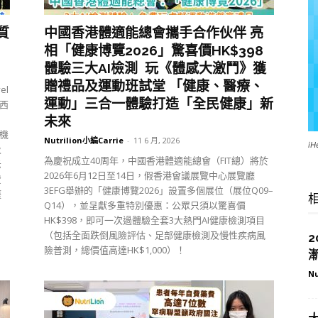
質
中國香港體適能總會攜手合作伙伴 亮
相「健康博覽2026」驚喜價HK$398
體驗三大AI檢測 玩《體感大激鬥》獲
贈禮品及運動班試堂 「健康、醫療、
el
運動」三合一體驗打造「全民健康」新
來西
m
未來
療機
Nutrilion小編Carrie
-
11 6 月, 2026
i
及
為慶祝成立40周年，中國香港體適能總會（FIT總）將於
示
2026年6月12日至14日，假香港會議展覽中心展覽廳
費
3EFG舉辦的「健康博覽2026」設置多個展位（展位Q09–
護
Q14），並呈獻多重特別優惠：公眾只須以驚喜價
HK$398，即可一次過體驗全套3大熱門AI健康檢測項目
（包括全面跌倒風險評估、足部健康檢測及慢性疾病風
險普測，總價值高達HK$1,000）！
Nu