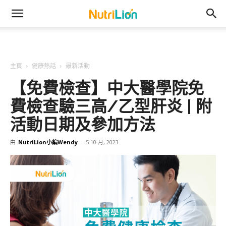
主頁
健康熱話
最新活動
【免費檢查】中大醫學院免
費檢查驗三高/乙型肝炎 | 附
活動日期及參加方法
由
NutriLion小編Wendy
-
5 10 月, 2023