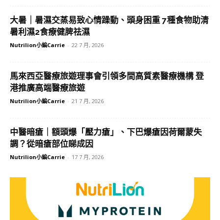
大暑｜暑濕交蒸易致心情躁動、頭身困重 7種食物助清
暑利濕2食療健脾祛濕
Nutrilion小編Carrie
-
22 7 月, 2026
馬來西亞醫療旅遊理事會引領多間高質素醫療機構 登
港推廣高端醫療旅遊
Nutrilion小編Carrie
-
21 7 月, 2026
中醫暗瘡｜額頭爆「壓力瘡」、下巴爆瘡因荷爾蒙失
調？從暗瘡部位睇成因
Nutrilion小編Carrie
-
17 7 月, 2026