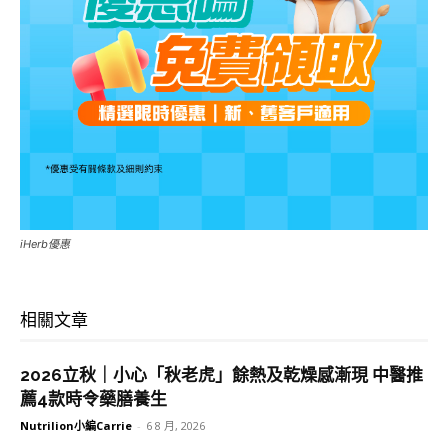
iHerb優惠
相關文章
2026立秋｜小心「秋老虎」餘熱及乾燥感漸現 中醫推
薦4款時令藥膳養生
Nutrilion小編Carrie
-
6 8 月, 2026