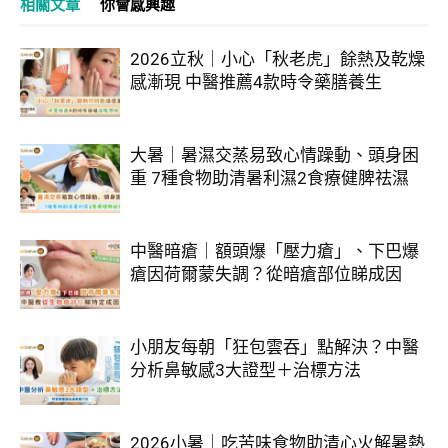
相關文章
你會感興趣
2026立秋｜小心「秋老虎」餘熱及乾燥
感漸現 中醫推薦4款時令藥膳養生
大暑｜暑濕交蒸易致心情躁動、頭身困
重 7種食物助清暑利濕2食療健脾祛濕
中醫暗瘡｜額頭爆「壓力瘡」、下巴爆
瘡因荷爾蒙失調？從暗瘡部位睇成因
小朋友每朝「狂包雲吞」點解決？中醫
分析鼻敏感3大證型＋治標方法
2026小暑｜吃苦味食物助清心火解暑熱