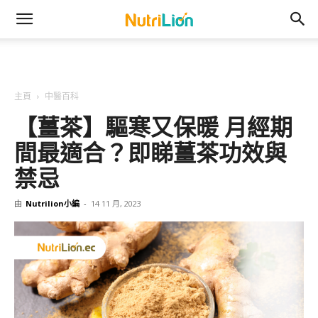
主頁
中醫百科
【薑茶】驅寒又保暖 月經期
間最適合？即睇薑茶功效與
禁忌
由
Nutrilion小編
-
14 11 月, 2023