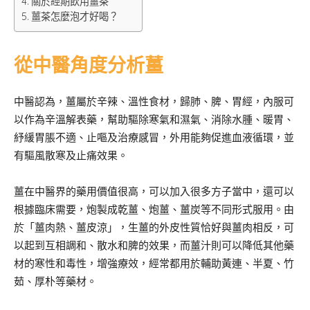
關於經期飲用薑茶
薑茶怎麼泡才好喝？
從中醫角度分析薑
中醫認為，薑屬於辛辣、溫性食材，歸肺、脾、胃經，內服可
以作為辛溫解表藥，幫助驅除寒氣和濕氣、消除水腫、暖胃、
紓緩胃脹不適、止嘔及治療感冒，外用能夠促進血液循環，並
有驅風散寒及止痛效果。
薑在中醫界的藥用價值很高，可以加入很多方子當中，還可以
根據臨床需要，炮製成乾薑、炮薑、薑炭等不同形式服用。由
於「薑肉熱、薑皮涼」，生薑的外皮性質恰好與薑肉相反，可
以起到互相調和、散水和脾的效果，而薑汁則可以降低其他藥
材的寒性和毒性，增強療效，經常都用於輔助黃連、半夏、竹
茹、厚朴等藥材。