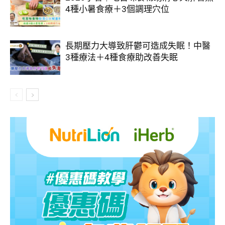
4種小暑食療＋3個調理穴位
長期壓力大導致肝鬱可造成失眠！中醫
3種療法＋4種食療助改善失眠