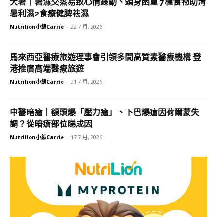
大暑｜暑濕交蒸易致心情躁動、頭身困重 7種食物助清
暑利濕2食療健脾祛濕
Nutrilion小編Carrie
-
22 7 月, 2026
馬來西亞醫療旅遊理事會引領多間高質素醫療機構 登
港推廣高端醫療旅遊
Nutrilion小編Carrie
-
21 7 月, 2026
中醫暗瘡｜額頭爆「壓力瘡」、下巴爆瘡因荷爾蒙失
調？從暗瘡部位睇成因
Nutrilion小編Carrie
-
17 7 月, 2026