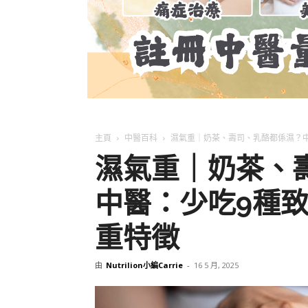
主頁
中醫百科
濕氣重｜奶茶、壽司、乳酪都係濕？
濕氣重｜奶茶、
中醫：少吃9種
重特徵
由
Nutrilion小編Carrie
-
16 5 月, 2025