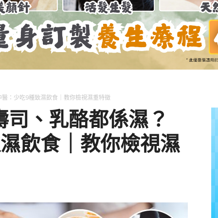
養
獅
中醫：少吃9種致濕飲食｜教你檢視濕重特徵
壽司、乳酪都係濕？
致濕飲食｜教你檢視濕