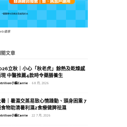
Herb優惠
相關文章
2026立秋｜小心「秋老虎」餘熱及乾燥感
漸現 中醫推薦4款時令藥膳養生
trilion小編Carrie
-
6 8 月, 2026
大暑｜暑濕交蒸易致心情躁動、頭身困重 7
種食物助清暑利濕2食療健脾祛濕
trilion小編Carrie
-
22 7 月, 2026