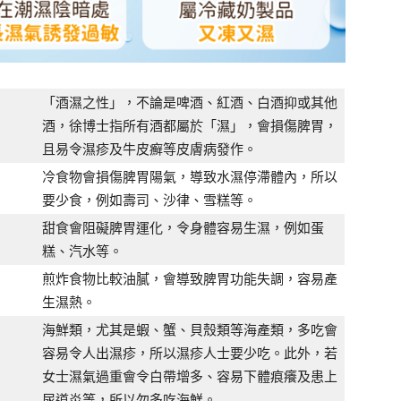
「酒濕之性」，不論是啤酒、紅酒、白酒抑或其他
酒，徐博士指所有酒都屬於「濕」，會損傷脾胃，
且易令濕疹及牛皮癬等皮膚病發作。
冷食物會損傷脾胃陽氣，導致水濕停滯體內，所以
要少食，例如壽司、沙律、雪糕等。
甜食會阻礙脾胃運化，令身體容易生濕，例如蛋
糕、汽水等。
煎炸食物比較油膩，會導致脾胃功能失調，容易產
生濕熱。
海鮮類，尤其是蝦、蟹、貝殼類等海產類，多吃會
容易令人出濕疹，所以濕疹人士要少吃。此外，若
女士濕氣過重會令白帶增多、容易下體痕癢及患上
尿道炎等，所以勿多吃海鮮。