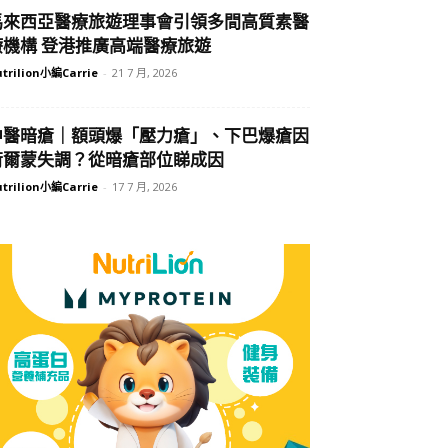
馬來西亞醫療旅遊理事會引領多間高質素醫
療機構 登港推廣高端醫療旅遊
trilion小編Carrie
-
21 7 月, 2026
中醫暗瘡｜額頭爆「壓力瘡」、下巴爆瘡因
荷爾蒙失調？從暗瘡部位睇成因
trilion小編Carrie
-
17 7 月, 2026