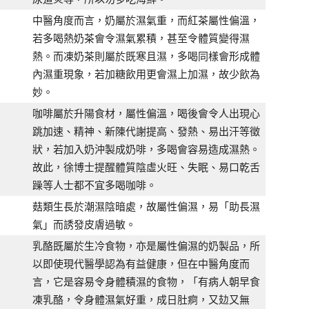
中醫角度而言，奶屬於濕氣重，而紅茶屬性偏溫，
若多喝熱奶茶會令濕氣累積，甚至令體質變得濕
熱。而凍奶茶則屬於既寒且濕，多喝同樣會形成體
內濕重現象，若加糖飲用更會濕上加濕，故少飲為
妙。
咖啡屬於升陽食材，屬性偏溫，喝後會令人出現心
跳加速、精神、新陳代謝提高、發熱、易出汗等徵
狀，若加入奶沖製成奶啡，多喝會容易造成濕熱。
故此，徐博士提醒體質陰虛火旺、失眠、易口乾舌
躁等人士都不宜多喝咖啡。
菇類生長於潮濕陰暗處，故屬性偏濕，易「助長濕
氣」而誘發皮膚過敏。
乳酪既屬於生冷食物，亦是屬性偏濕的奶製品，所
以即使現代醫學認為有益健康，但在中醫角度而
言，它是容易令身體積濕的食物，「有病人朝早食
凍乳酪，令身體濕氣好重，成日肚痾，又攰又無