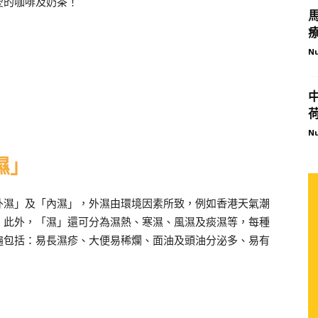
愛的咖啡及奶茶！
Nu
Nu
濕」
外濕」及「內濕」，外濕由環境因素所致，例如香港天氣潮
。此外，「濕」還可分為濕熱、寒濕、風濕及痰濕等，每種
遍包括：易長濕疹、大便易稀爛、面油及頭油分泌多、易有