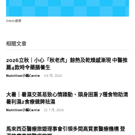
iHerb優惠
相關文章
2026立秋｜小心「秋老虎」餘熱及乾燥感漸現 中醫推
薦4款時令藥膳養生
Nutrilion小編Carrie
-
6 8 月, 2026
大暑｜暑濕交蒸易致心情躁動、頭身困重 7種食物助清
暑利濕2食療健脾祛濕
Nutrilion小編Carrie
-
22 7 月, 2026
馬來西亞醫療旅遊理事會引領多間高質素醫療機構 登