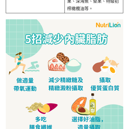
果、深海魚、堅果、特級初
榨橄欖油等。