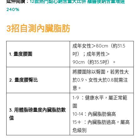
延伸閱讀：
12款熱門點心鈉含量大比併 蘸醬後鈉含量增達
240%
3招自測內臟脂肪
成年女性＞80cm（約31.5
1. 量度腰圍
吋）；成年男性＞
90cm（約35.5吋）。
將腰圍除以臀圍，若男性大
2. 量度腰臀比
於0.9、女性大於0.8就需注
意。
1-9 ：健康水平，屬正常範
圍
3. 用體脂磅量度內臟脂肪數
10-14：內臟脂肪偏高
值
15＋ ：內臟脂肪過高，屬高
危級別