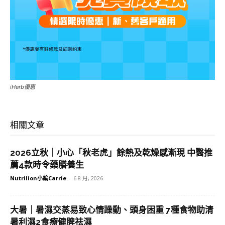
iHerb優惠
相關文章
2026立秋｜小心「秋老虎」餘熱及乾燥感漸現 中醫推
薦4款時令藥膳養生
Nutrilion小編Carrie
-
6 8 月, 2026
大暑｜暑濕交蒸易致心情躁動、頭身困重 7種食物助清
暑利濕2食療健脾祛濕