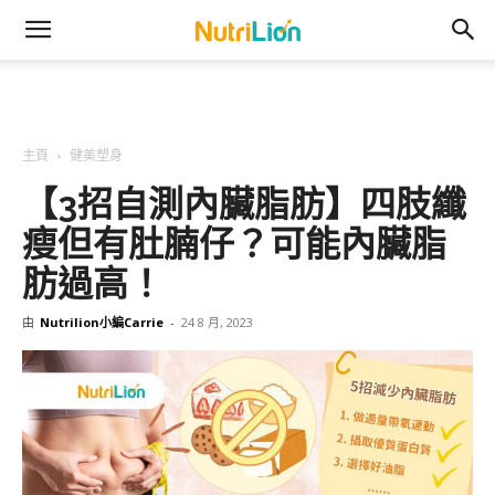
主頁
健美塑身
【3招自測內臟脂肪】四肢纖
瘦但有肚腩仔？可能內臟脂
肪過高！
由
Nutrilion小編Carrie
-
24 8 月, 2023