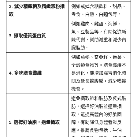
2. 減少精緻糖及精緻澱粉攝
例如戒掉含糖飲料、甜品、
取
零食、白飯、白麵包等。
例如雞肉、雞蛋、海鮮、
魚、豆製品等，有助促進新
3. 攝取優質蛋白質
陳代謝，幫助減重和減少內
臟脂肪。
例如燕麥、奇亞籽、番薯、
全穀類食物等。膳食纖維不
4. 多吃膳食纖維
易消化，能增加腸胃消化時
間及延長飽腹感，減少嘴饞
機會。
避免攝取飽和脂肪及反式脂
肪，選擇好油脂並適量攝
取，能提高體內的好膽固
5. 選擇好油脂，適量攝取
醇，有助降低身體發炎反
應。推薦食物包括：牛油