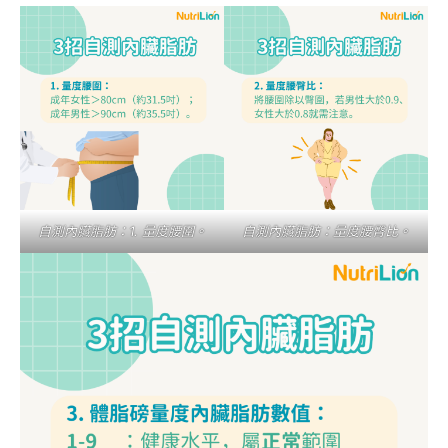
自測內臟脂肪：1. 量度腰圍。
自測內臟脂肪：量度腰臀比。