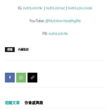
IG:
nutriLion.hk
|
nutriLion.ec
|
nutriLion.cook
YouTube:
@Nutrilion.healthylife
FB:
nutriLion.hk
標籤
內臟脂肪
相關文章
你會感興趣