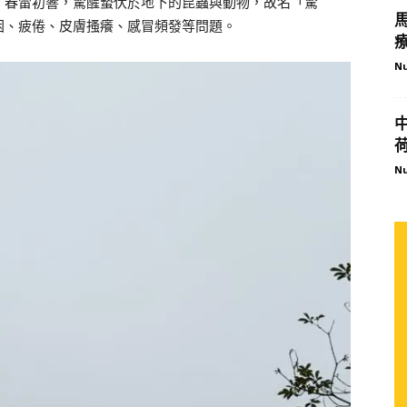
，春雷初響，驚醒蟄伏於地下的昆蟲與動物，故名「驚
困、疲倦、皮膚搔癢、感冒頻發等問題。
Nu
Nu