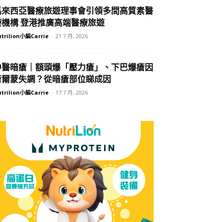
馬來西亞醫療旅遊理事會引領多間高質素醫
療機構 登港推廣高端醫療旅遊
trilion小編Carrie
-
21 7 月, 2026
中醫暗瘡｜額頭爆「壓力瘡」、下巴爆瘡因
荷爾蒙失調？從暗瘡部位睇成因
trilion小編Carrie
-
17 7 月, 2026