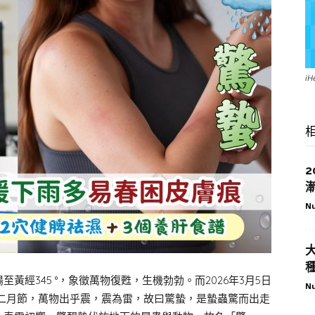
i
Nu
經345 °，象徵萬物復甦，生機勃勃。而2026年3月5日
Nu
「二月節，萬物出乎震，震為雷，故曰驚蟄，是蟄蟲驚而出走