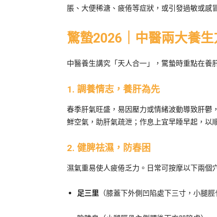
脹、大便稀溏、疲倦等症狀，或引發過敏或感
驚
蟄
2026｜中醫兩大養
中醫養生講究「天人合一」，驚蟄時重點在養
1. 調養情志，養肝為先
春季肝氣旺盛，易因壓力或情緒波動導致肝鬱
鮮空氣，助肝氣疏泄；作息上宜早睡早起，以
2. 健脾祛濕，防春困
濕氣重易使人疲倦乏力。日常可按摩以下兩個穴
足三里
（膝蓋下外側凹陷處下三寸，小腿脛