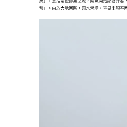
矣」，意指驚蟄節氣之際，陽氣開始顯著升發
蟄」。由於大地回暖，雨水漸增，容易出現春