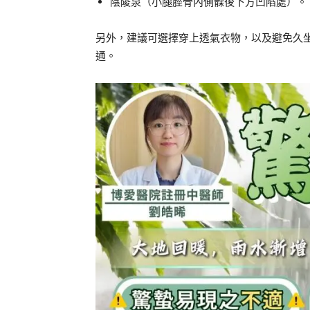
陰陵泉（小腿脛骨內側髁後下方凹陷處）。
另外，建議可選擇穿上透氣衣物，以及避免久
通。