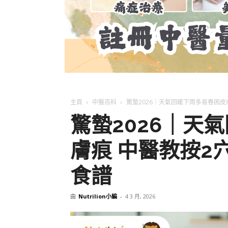
主頁
中醫百科
驚蟄2026｜天氣回暖下雨多易春困皮
驚蟄2026｜天
膚痕 中醫教按2
食譜
由
Nutrilion小編
-
4 3 月, 2026