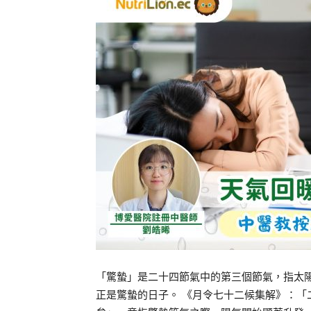
「驚蟄」是二十四節氣中的第三個節氣，指太陽至黃
正是驚蟄的日子。 《月令七十二候集解》：