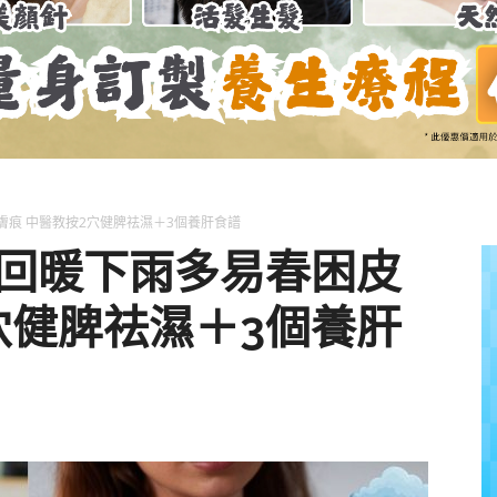
養
獅
膚痕 中醫教按2穴健脾祛濕＋3個養肝食譜
氣回暖下雨多易春困皮
穴健脾祛濕＋3個養肝