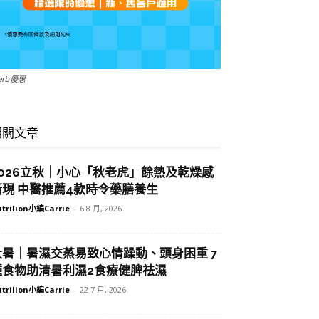
Herb優惠
相關文章
2026立秋｜小心「秋老虎」餘熱及乾燥感
漸現 中醫推薦4款時令藥膳養生
trilion小編Carrie
-
6 8 月, 2026
大暑｜暑濕交蒸易致心情躁動、頭身困重 7
種食物助清暑利濕2食療健脾祛濕
trilion小編Carrie
-
22 7 月, 2026