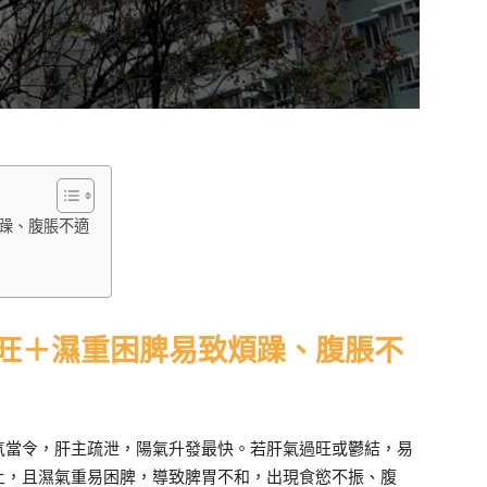
煩躁、腹脹不適
過旺＋濕重困脾易致煩躁、腹脹不
氣當令，肝主疏泄，陽氣升發最快。若肝氣過旺或鬱結，易
土，且濕氣重易困脾，導致脾胃不和，出現食慾不振、腹