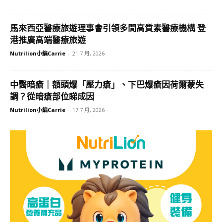
馬來西亞醫療旅遊理事會引領多間高質素醫療機構 登
港推廣高端醫療旅遊
Nutrilion小編Carrie
-
21 7 月, 2026
中醫暗瘡｜額頭爆「壓力瘡」、下巴爆瘡因荷爾蒙失
調？從暗瘡部位睇成因
Nutrilion小編Carrie
-
17 7 月, 2026