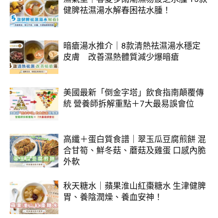
健脾祛濕湯水解春困祛水腫！
暗瘡湯水推介｜8款清熱祛濕湯水穩定
皮膚 改善濕熱體質減少爆暗瘡
美國最新「倒金字塔」飲食指南顛覆傳
統 營養師拆解重點＋7大最易誤會位
高纖＋蛋白質食譜｜翠玉瓜豆腐煎餅 混
合甘筍、鮮冬菇、蘑菇及雞蛋 口感內脆
外軟
秋天糖水｜蘋果淮山紅棗糖水 生津健脾
胃、養陰潤燥、養血安神！