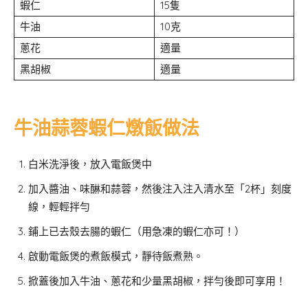
蝦仁
15隻
牛油
10克
蔥花
適量
黑胡椒
適量
牛油蒜蓉蝦仁燉飯做法
白米洗淨後，放入電飯煲中
加入醬油、味醂和蒜蓉，然後注入注入清水至「2杯」刻度
線，輕輕拌勻
鋪上已去殼去腸的蝦仁（用急凍的蝦仁亦可！）
啟動電飯煲的煮飯模式，靜待飯煮熟。
掀蓋後加入牛油、蔥花和少量黑胡椒，拌勻後即可享用！