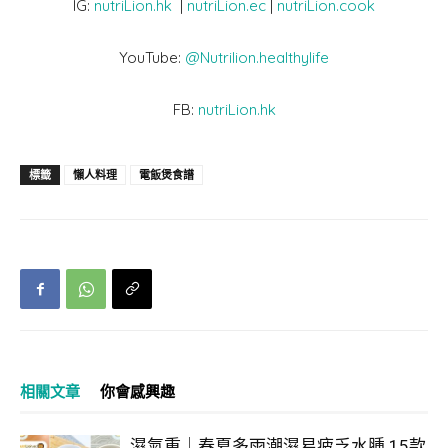
IG:
nutriLion.hk
|
nutriLion.ec
|
nutriLion.cook
YouTube:
@Nutrilion.healthylife
FB:
nutriLion.hk
標籤
懶人料理
電飯煲食譜
相關文章
你會感興趣
濕氣重｜春夏多雨潮濕易疲乏水腫 15款