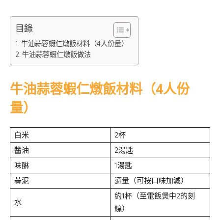
目錄
牛油蒜蓉蝦仁燉飯材料（4人份量）
牛油蒜蓉蝦仁燉飯做法
牛油蒜蓉蝦仁燉飯材料（4人份
量）
白米
2杯
醬油
2湯匙
味醂
1湯匙
蒜泥
適量（可按口味加減）
約1杯（至電飯煲中2的刻
水
線）