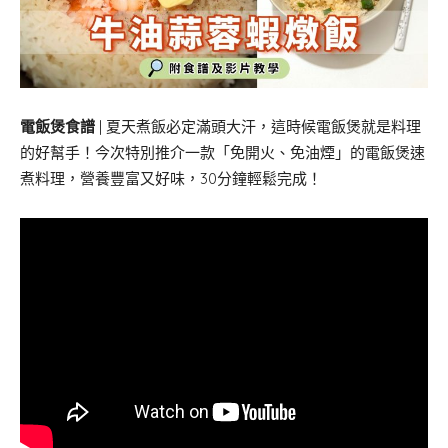
電飯煲食譜
| 夏天煮飯必定滿頭大汗，這時候電飯煲就是料理
的好幫手！今次特別推介一款「免開火、免油煙」的電飯煲速
煮料理，營養豐富又好味，30分鐘輕鬆完成！