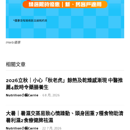
iHerb優惠
相關文章
2026立秋｜小心「秋老虎」餘熱及乾燥感漸現 中醫推
薦4款時令藥膳養生
Nutrilion小編Carrie
-
6 8 月, 2026
大暑｜暑濕交蒸易致心情躁動、頭身困重 7種食物助清
暑利濕2食療健脾祛濕
Nutrilion小編Carrie
-
22 7 月, 2026