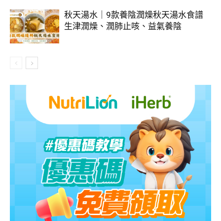
秋天湯水｜9款養陰潤燥秋天湯水食譜
生津潤燥、潤肺止咳、益氣養陰