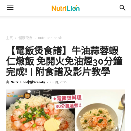
主頁
健康飲食
nutriLion.cook
【電飯煲食譜】牛油蒜蓉蝦
仁燉飯 免開火免油煙30分鐘
完成! | 附食譜及影片教學
由
NutriLion小編Wendy
-
9 6 月, 2025