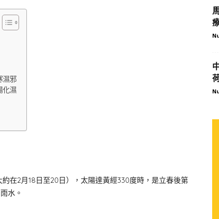
Nu
寒濕邪
陽化濕
Nu
在2月18日至20日），太陽達黃經330度時，是立春後第
的雨水。