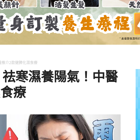
養
獅
醫推介2款健脾化濕食療
生：祛寒濕養陽氣！中醫
濕食療