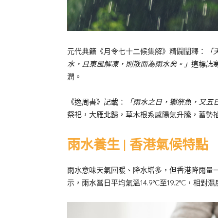
元代典籍《月令七十二候集解》精闢闡釋：
「
水，且東風解凍，則散而為雨水矣。」
這標誌
潤。
《逸周書》記載：
「雨水之日，獺祭魚，又五
祭祀，大雁北歸，草木根系感陽氣升騰，蓄勢
雨水養生 | 香港氣候特點
雨水意味天氣回暖、降水增多，但香港降雨量一般
示，雨水當日平均氣溫14.9°C至19.2°C，