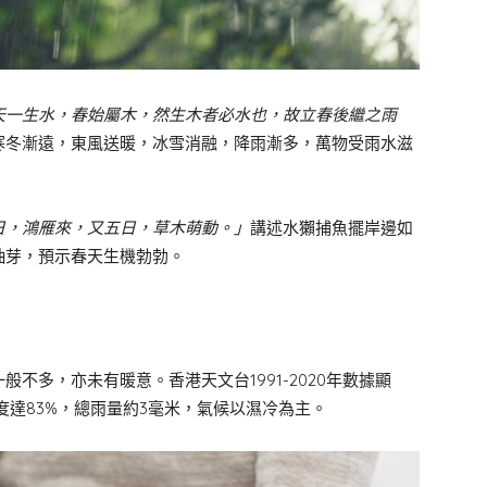
天一生水，春始屬木，然生木者必水也，故立春後繼之雨
寒冬漸遠，東風送暖，冰雪消融，降雨漸多，萬物受雨水滋
日，鴻雁來，又五日，草木萌動。」
講述水獺捕魚擺岸邊如
抽芽，預示春天生機勃勃。
不多，亦未有暖意。香港天文台1991-2020年數據顯
相對濕度達83%，總雨量約3毫米，氣候以濕冷為主。