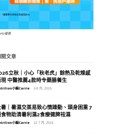
Herb優惠
相關文章
2026立秋｜小心「秋老虎」餘熱及乾燥感
漸現 中醫推薦4款時令藥膳養生
trilion小編Carrie
-
6 8 月, 2026
大暑｜暑濕交蒸易致心情躁動、頭身困重 7
種食物助清暑利濕2食療健脾祛濕
trilion小編Carrie
-
22 7 月, 2026