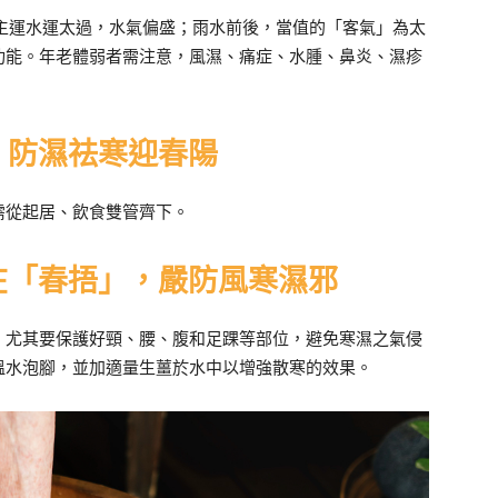
）主運水運太過，水氣偏盛；雨水前後，當值的「客氣」為太
功能。年老體弱者需注意，風濕、痛症、水腫、鼻炎、濕疹
則：防濕祛寒迎春陽
需從起居、飲食雙管齊下。
重在「春捂」，嚴防風寒濕邪
，尤其要保護好頸、腰、腹和足踝等部位，避免寒濕之氣侵
溫水泡腳，並加適量生薑於水中以增強散寒的效果。