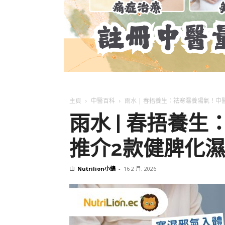
主頁
中醫百科
雨水 | 春捂養生：祛寒濕養陽氣！中
雨水 | 春捂養
推介2款健脾化
由
Nutrilion小編
-
16 2 月, 2026