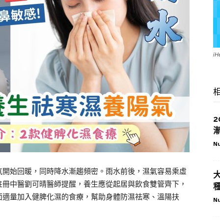
i
Nu
氣開始回暖，同時降水漸趨頻密。雨水前後，濕氣容易乘虛
註冊中醫劉可晴醫師提醒，養生應從起居與飲食雙管齊下，
面適量加入健脾化濕的食療，幫助身體防濕祛寒、溫陽扶
Nu