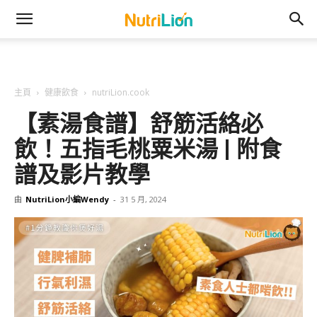
主頁
健康飲食
nutriLion.cook
【素湯食譜】舒筋活絡必
飲！五指毛桃粟米湯 | 附食
譜及影片教學
由
NutriLion小編Wendy
-
31 5 月, 2024