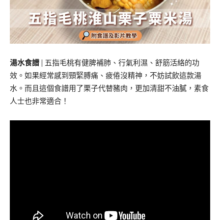
湯水食譜
| 五指毛桃有健脾補肺、行氣利濕、舒筋活絡的功
效。如果經常感到頸緊膊痛、疲倦沒精神，不妨試飲這款湯
水。而且這個食譜用了栗子代替豬肉，更加清甜不油膩，素食
人士也非常適合！