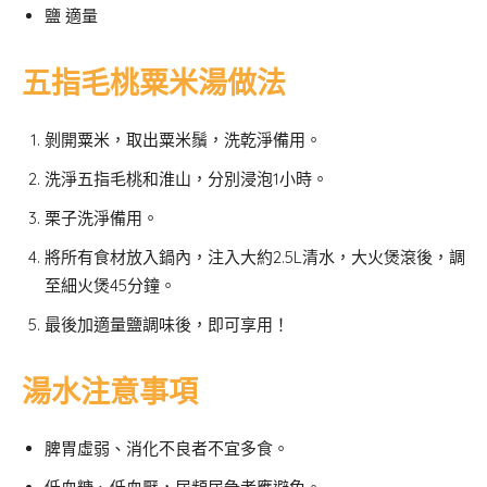
鹽 適量
五指毛桃粟米湯做法
剝開粟米，取出粟米鬚，洗乾淨備用。
洗淨五指毛桃和淮山，分別浸泡1小時。
栗子洗淨備用。
將所有食材放入鍋內，注入大約2.5L清水，大火煲滾後，調
至細火煲45分鐘。
最後加適量鹽調味後，即可享用！
湯水注意事項
脾胃虛弱、消化不良者不宜多食。