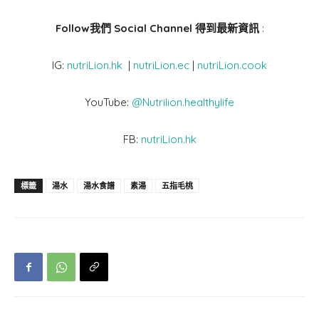
Follow我們 Social Channel 得到最新資訊
:
IG:
nutriLion.hk
|
nutriLion.ec
|
nutriLion.cook
YouTube:
@Nutrilion.healthylife
FB:
nutriLion.hk
標籤
湯水
湯水食譜
素湯
五指毛桃