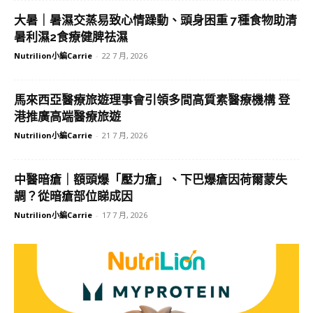
大暑｜暑濕交蒸易致心情躁動、頭身困重 7種食物助清
暑利濕2食療健脾祛濕
Nutrilion小編Carrie
-
22 7 月, 2026
馬來西亞醫療旅遊理事會引領多間高質素醫療機構 登
港推廣高端醫療旅遊
Nutrilion小編Carrie
-
21 7 月, 2026
中醫暗瘡｜額頭爆「壓力瘡」、下巴爆瘡因荷爾蒙失
調？從暗瘡部位睇成因
Nutrilion小編Carrie
-
17 7 月, 2026