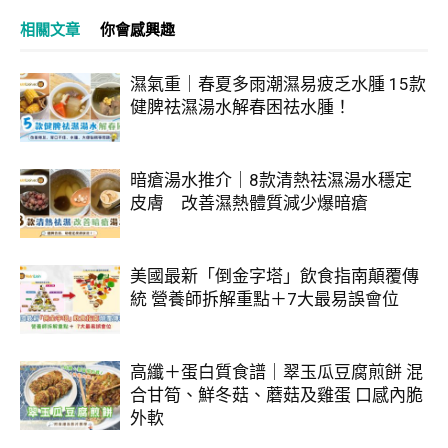
相關文章
你會感興趣
濕氣重｜春夏多雨潮濕易疲乏水腫 15款
健脾祛濕湯水解春困祛水腫！
暗瘡湯水推介｜8款清熱祛濕湯水穩定
皮膚 改善濕熱體質減少爆暗瘡
美國最新「倒金字塔」飲食指南顛覆傳
統 營養師拆解重點＋7大最易誤會位
高纖＋蛋白質食譜｜翠玉瓜豆腐煎餅 混
合甘筍、鮮冬菇、蘑菇及雞蛋 口感內脆
外軟