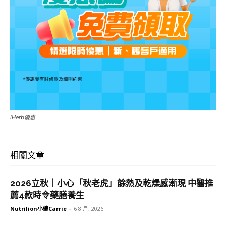
iHerb優惠
相關文章
2026立秋｜小心「秋老虎」餘熱及乾燥感漸現 中醫推
薦4款時令藥膳養生
Nutrilion小編Carrie
-
6 8 月, 2026