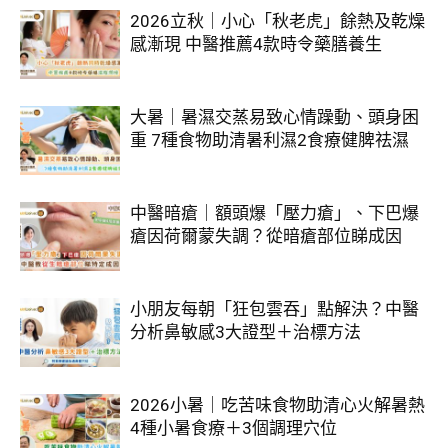
2026立秋｜小心「秋老虎」餘熱及乾燥
感漸現 中醫推薦4款時令藥膳養生
大暑｜暑濕交蒸易致心情躁動、頭身困
重 7種食物助清暑利濕2食療健脾祛濕
中醫暗瘡｜額頭爆「壓力瘡」、下巴爆
瘡因荷爾蒙失調？從暗瘡部位睇成因
小朋友每朝「狂包雲吞」點解決？中醫
分析鼻敏感3大證型＋治標方法
2026小暑｜吃苦味食物助清心火解暑熱
4種小暑食療＋3個調理穴位