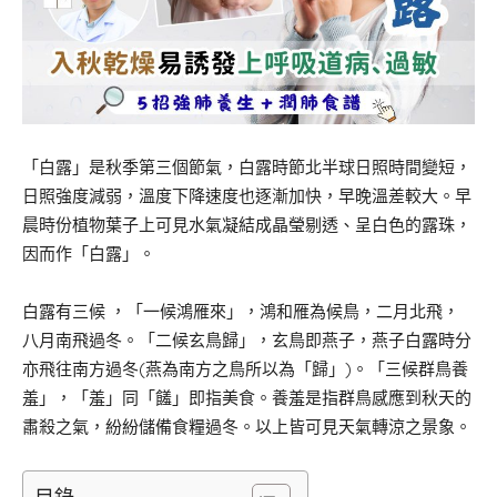
「白露」是秋季第三個節氣，白露時節北半球日照時間變短，
日照強度減弱，溫度下降速度也逐漸加快，早晚溫差較大。早
晨時份植物葉子上可見水氣凝結成晶瑩剔透、呈白色的露珠，
因而作「白露」。
白露有三候 ，「一候鴻雁來」，鴻和雁為候鳥，二月北飛，
八月南飛過冬。「二候玄鳥歸」，玄鳥即燕子，燕子白露時分
亦飛往南方過冬(燕為南方之鳥所以為「歸」)。「三候群鳥養
羞」，「羞」同「饈」即指美食。養羞是指群鳥感應到秋天的
肅殺之氣，紛紛儲備食糧過冬。以上皆可見天氣轉涼之景象。