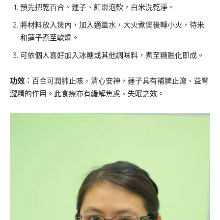
預先把乾百合、蓮子、紅棗泡軟，白米洗乾淨。
將材料放入煲內，加入適量水，大火煮煲後轉小火，待米
和蓮子煮至軟爛。
可依個人喜好加入冰糖或其他調味料，煮至糖融化即成。
功效︰
百合可潤肺止咳、清心安神，蓮子具有補脾止瀉、益腎
澀精的作用。此食療亦有緩解焦慮、失眠之效。