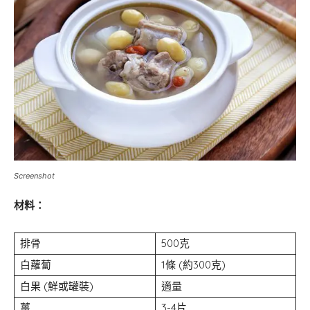
Screenshot
材料：
排骨
500克
白蘿蔔
1條 (約300克)
白果 (鮮或罐裝)
適量
薑
3-4片