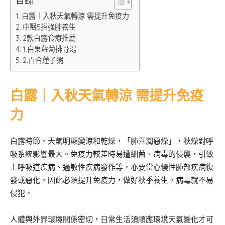
目錄
白露｜入秋天氣轉涼 需提升免疫力
中醫5招強肺養生
2款白露食療推薦
1.白果蘿蔔排骨湯
2.百合蓮子粥
白露｜入秋天氣轉涼 需提升免疫
力
白露時節，天氣明顯變涼和乾燥，「肺喜潤惡燥」，秋燥對呼
吸系統影響最大。免疫力較差時易遭細菌、病毒的侵襲，引致
上呼吸道疾病、過敏性疾病發作等，亦要當心慢性肺部疾病復
發或惡化，因此必須提升免疫力，做好秋季養生，病毒就不易
侵犯。
人體與外界環境關係密切，日常生活須順應環境天氣變化才可