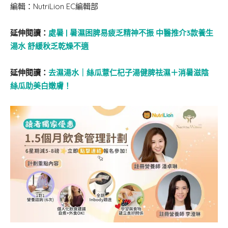
編輯：NutriLion EC編輯部
延伸閱讀：
處暑 | 暑濕困脾易疲乏精神不振 中醫推介3款養生
湯水 舒緩秋乏乾燥不適
延伸閱讀：
去濕湯水｜絲瓜薏仁杞子湯健脾祛濕＋消暑滋陰
絲瓜助美白嫩膚！