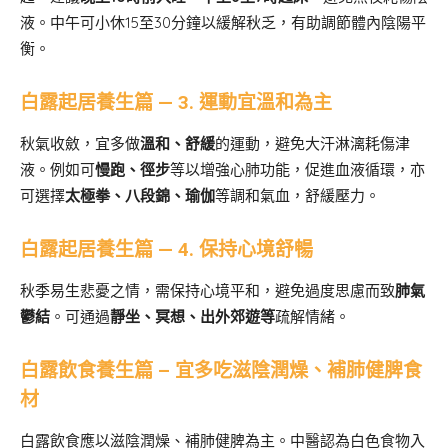
液。中午可小休15至30分鐘以緩解秋乏，有助調節體內陰陽平
衡。
白露起居養生篇 — 3. 運動宜溫和為主
秋氣收斂，宜多做
溫和、舒緩
的運動，避免大汗淋漓耗傷津
液。例如可
慢跑、徑步
等以增強心肺功能，促進血液循環，亦
可選擇
太極拳、八段錦、瑜伽
等調和氣血，舒緩壓力。
白露起居養生篇 — 4. 保持心境舒暢
秋季易生悲憂之情，需保持心境平和，避免過度思慮而致
肺氣
鬱結
。可通過
靜坐、冥想、出外郊遊等
疏解情緒。
白露飲食養生篇 – 宜多吃滋陰潤燥、補肺健脾食
材
白露飲食應以滋陰潤燥、補肺健脾為主。中醫認為白色食物入