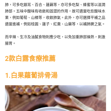
肺，可多吃銀耳、百合、蓮藕等，亦可多吃梨、蜂蜜等以滋潤
肺部。五味中酸味有收斂和固澀的作用，故可適當吃些酸味水
果，例如葡萄、山楂等，收斂肺氣。此外，亦可選擇平補之品
適當進補，例如桂圓、蓮子、紅棗、山藥等，以補肺脾之氣。
而辛辣、生冷及油膩食物則應少吃，以免加重肺部燥熱，刺激
腸胃。
2款白露食療推薦
1.白果蘿蔔排骨湯