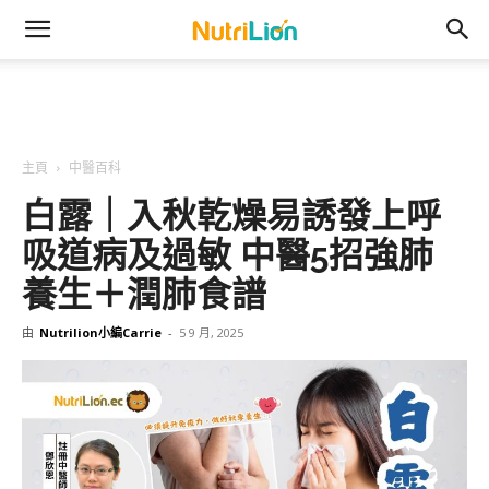
主頁
中醫百科
白露｜入秋乾燥易誘發上呼
吸道病及過敏 中醫5招強肺
養生＋潤肺食譜
由
Nutrilion小編Carrie
-
5 9 月, 2025