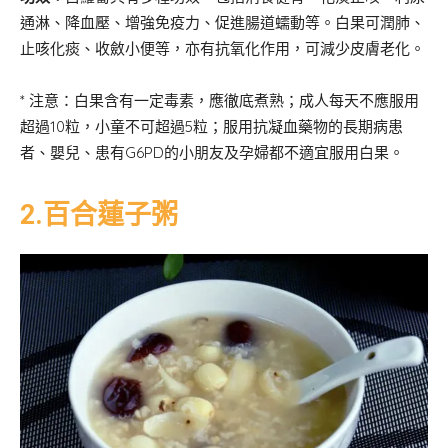
通淋、降血壓、增強免疫力、促進腸道蠕動等。白果可潤肺、
止咳化痰、收斂小便等，亦有抗氧化作用，可減少皮膚老化。
* 注意：白果含有一定毒素，應徹底煮熟；成人每天不應服用
超過10粒，小童不可超過5粒；服用抗凝血藥物的長期病患
者、嬰兒、患有G6PD的小朋友及孕婦都不適宜服用白果。
2.百合蓮子粥