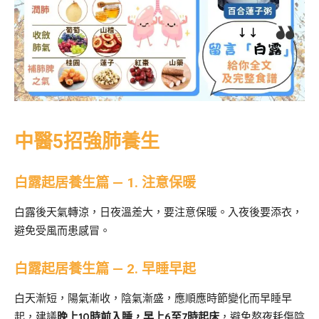
中醫5招強肺養生
白露起居養生篇 — 1. 注意保暖
白露後天氣轉涼，日夜溫差大，要注意保暖。入夜後要添衣，
避免受風而患感冒。
白露起居養生篇 — 2. 早睡早起
白天漸短，陽氣漸收，陰氣漸盛，應順應時節變化而早睡早
起，建議
晚上10時前入睡，早上6至7時起床
，避免熬夜耗傷陰