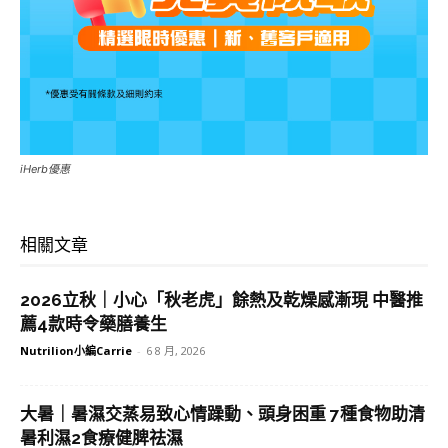
iHerb優惠
相關文章
2026立秋｜小心「秋老虎」餘熱及乾燥感漸現 中醫推
薦4款時令藥膳養生
Nutrilion小編Carrie
-
6 8 月, 2026
大暑｜暑濕交蒸易致心情躁動、頭身困重 7種食物助清
暑利濕2食療健脾祛濕