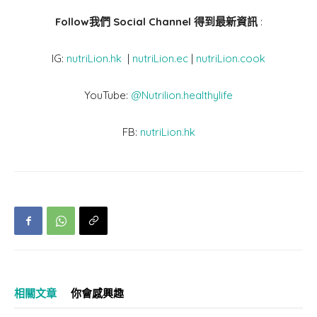
Follow我們 Social Channel 得到最新資訊
:
IG:
nutriLion.hk
|
nutriLion.ec
|
nutriLion.cook
YouTube:
@Nutrilion.healthylife
FB:
nutriLion.hk
相關文章
你會感興趣