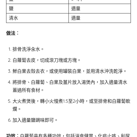
鹽
適量
清水
適量
做法︰
排骨洗淨汆水。
白蘿蔔去皮，切成滾刀塊或方塊。
鮮白果去殼去衣，或使用罐裝白果，並用清水沖洗乾淨。
將排骨、白蘿蔔、白果及薑片放入湯煲內，加入適量清水
蓋過所有食材。
大火煮煲後，轉小火慢煮1.5至2小時，或至排骨和白蘿蔔軟
爛。
加入適量鹽調味即可。
功效︰
白蘿蔔具有多種功效，包括消食健胃、化痰止咳、利尿