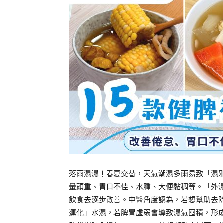
落雨濕濕！春夏交替，天氣潮濕多雨易致「濕
暈頭重、胃口不佳、水腫、大便黏稠等。「外
飲食去逐步改善。中醫角度認為，若想幫助去
運化」水濕，若脾胃虛弱會導致濕氣囤積，形