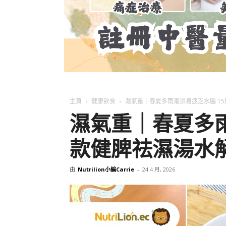
主頁
健康飲食
濕氣重｜春夏多雨潮濕易疲乏水腫 1
濕氣重｜春夏多雨
款健脾祛濕湯水
由
Nutrilion小編Carrie
-
24 4 月, 2026