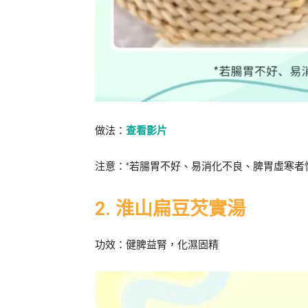
做法：
查看影片
注意：*若腸胃不好、易消化不良、脾胃虛寒者
2. 淮山扁豆芡實湯
功效：健脾益腎，化濕固精