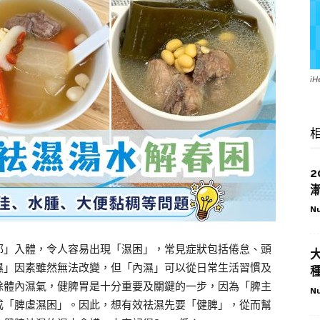
i
Nu
邪」入體，令人容易出現「濕困」，常見症狀包括倦怠、頭
濕」因素雖然無法改變，但「內濕」可以從日常生活習慣及
除體內濕氣，健脾胃是十分重要及關鍵的一步，因為「脾主
Nu
成「脾虛濕困」。因此，想有效祛濕先要「健脾」，從而幫