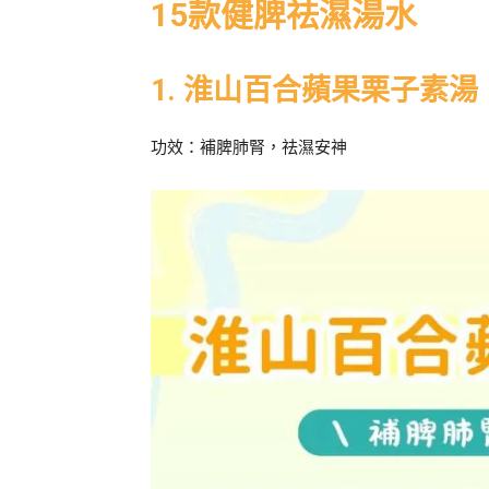
15款健脾祛濕湯水
1. 淮山百合蘋果栗子素湯
功效：補脾肺腎，祛濕安神