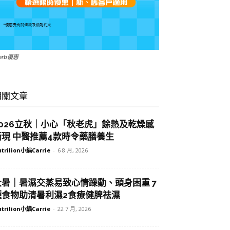
Herb優惠
相關文章
2026立秋｜小心「秋老虎」餘熱及乾燥感
漸現 中醫推薦4款時令藥膳養生
trilion小編Carrie
-
6 8 月, 2026
大暑｜暑濕交蒸易致心情躁動、頭身困重 7
種食物助清暑利濕2食療健脾祛濕
trilion小編Carrie
-
22 7 月, 2026