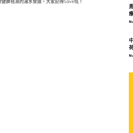
15款健脾祛濕的湯水食譜，大家記得Save低！
Nu
Nu