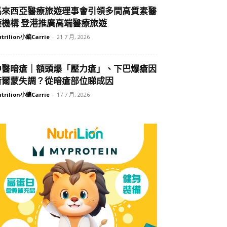
馬來西亞醫療旅遊理事會引領多間高質素醫
療機構 登港推廣高端醫療旅遊
trilion小編Carrie
-
21 7 月, 2026
中醫暗瘡｜額頭爆「壓力瘡」、下巴爆瘡因
荷爾蒙失調？從暗瘡部位睇成因
trilion小編Carrie
-
17 7 月, 2026