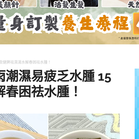
養
獅
5款健脾祛濕湯水解春困祛水腫！
潮濕易疲乏水腫 15
解春困祛水腫！