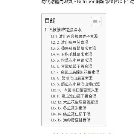
助代謝體內濕氣。NutriLion編輯部整合以下
目錄
15款健脾祛濕湯水
1. 淮山百合蘋果栗子素湯
2. 淮山扁豆芡實湯
3. 蘋果紅蘿蔔薏米素湯
4. 五指毛桃粟米素湯
5. 粉葛赤小豆粟米湯
6. 合掌瓜蓮子百合湯
7. 合掌瓜馬蹄無花果素湯
8. 節瓜淮山眉豆素湯
9. 節瓜赤小豆淮山瘦肉湯
10. 老黃瓜紅蘿蔔粟米湯
11. 蜜瓜淮山蓮子百合湯
12. 木瓜花生眉豆雞腳湯
13. 冬瓜薏米素湯
14. 絲瓜薏仁杞子湯
15. 海帶黃豆排骨湯