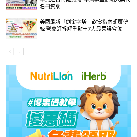
名冊資助
美國最新「倒金字塔」飲食指南顛覆傳
統 營養師拆解重點＋7大最易誤會位