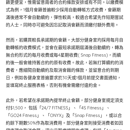
籍更便宜，惟需留意兩者的合約條款安排或有不同。以繳費模
式為例，1個月會籍普遍較少採用自動轉帳方式收費，會籍期
滿後通常不會自動續約，彈性較高，較適合希望先作短期嘗試
的人士，同時亦可避免因忘記取消會籍而須繳付額外費用。
然而，若購買較長承諾期的會籍，大部分健身室均採用每月自
動轉帳的收費模式，並會在最短承諾期屆滿後自動續約，轉為
無合約形式的每月收費或每4星期收費( Snap Fitness)，而續
約後一般會維持舊合約的原有收費。故此，若無打算續約的消
費者，應細閱自動續約及取消會藉的條款，並留意合約到期
日，例如各健身室普遍要求於30天或1個月前提交書面通知，
並填寫終止服務表格，否則有機會需繳付違約金。
此外，若希望在承諾期內提早終止會籍，部分健身室規定須支
付$1,500， 包括「24/7 FITNESS」、「4S Fitness」、
「GO24 Fitness」、「ONYX」及「Snap Fitness」，或以合
約餘下期數50%作為取消費用。部分健身室則接受消費者如因