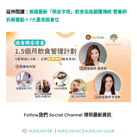
延伸閱讀：
美國最新「倒金字塔」飲食指南顛覆傳統 營養師
拆解重點＋7大最易誤會位
Follow我們 Social Channel 得到最新資訊
:
IG:
nutriLion.hk
|
nutriLion.ec
|
nutriLion.cook