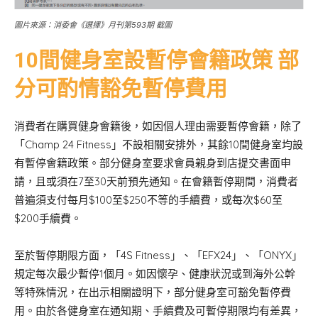
圖片來源：消委會《選擇》月刊第593期 截圖
10間健身室設暫停會籍政策
部
分可酌情豁免暫停費用
消費者在購買健身會籍後，如因個人理由需要暫停會籍，除了
「Champ 24 Fitness」不設相關安排外，其餘10間健身室均設
有暫停會籍政策。部分健身室要求會員親身到店提交書面申
請，且或須在7至30天前預先通知。在會籍暫停期間，消費者
普遍須支付每月$100至$250不等的手續費，或每次$60至
$200手續費。
至於暫停期限方面，「4S Fitness」、「EFX24」、「ONYX」
規定每次最少暫停1個月。如因懷孕、健康狀況或到海外公幹
等特殊情況，在出示相關證明下，部分健身室可豁免暫停費
用。由於各健身室在通知期、手續費及可暫停期限均有差異，