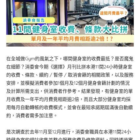
在全城做Gym的風氣之下，哪間健身室的收費最抵？是否魔鬼
在細節？消委會今期《選擇》月刊比拼本港11間24小時健身室
的收費、條款、續約 / 暫停 / 取消會籍的相關政策，以及服務
安排，並模擬消費者參加1個月及12個月健身會籍計劃的情況
及計算所需支出，供消費者作參考。結果發現，有健身室的單
月收費及一年平均月費竟相距逾2倍，而且大部分健身室均採
用每月自動轉帳的收費模式，並會在最短承諾期屆滿後自動續
約，消費者需多加注意。
是次調查於去年11月至12月進行，消委會職員在本港11間24小
時健身室的網站收集並整合服務收費及條款資料，同時透過實