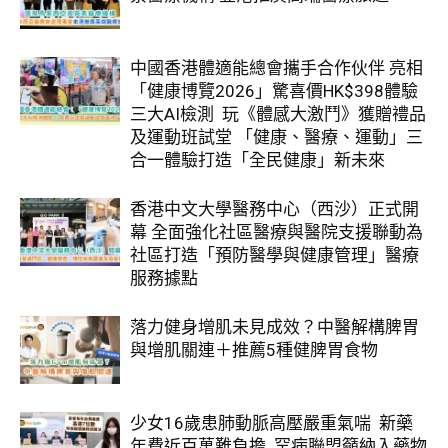
中國香港體適能總會攜手合作伙伴 亮相
「健康博覽2026」驚喜價HK$398體驗
三大AI檢測 玩《體感大激鬥》獲贈禮品
及運動班試堂 「健康、醫療、運動」三
合一體驗打造「全民健康」新未來
香港中文大學醫務中心（西沙）正式開
幕 全面強化社區醫療與醫院支援聯動為
社區打造「預防醫學與健康管理」醫療
服務據點
落力健身增肌未見成效？中醫解構脾胃
與增肌關連＋推薦5種健脾胃食物
少女16歲患肺動脈高壓嚴重氣喘 新藥
年費近百萬難負擔 罕病聯盟籲納入藥物