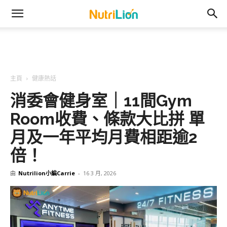
主頁
健康熱話
消委會健身室｜11間Gym
Room收費、條款大比拼 單
月及一年平均月費相距逾2
倍！
由
Nutrilion小編Carrie
-
16 3 月, 2026