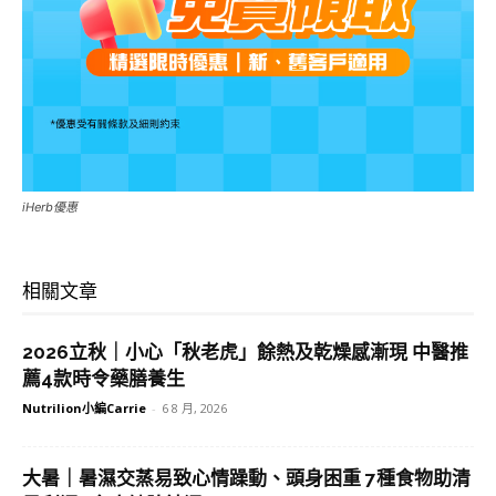
iHerb優惠
相關文章
2026立秋｜小心「秋老虎」餘熱及乾燥感漸現 中醫推
薦4款時令藥膳養生
Nutrilion小編Carrie
-
6 8 月, 2026
大暑｜暑濕交蒸易致心情躁動、頭身困重 7種食物助清