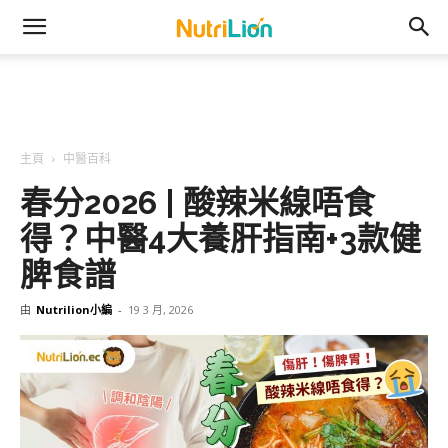
主頁
中醫百科
春分2026 | 酸辣米線唔食
得？中醫4大養肝指南+3款健
脾食譜
由
Nutrilion小編
-
19 3 月, 2026