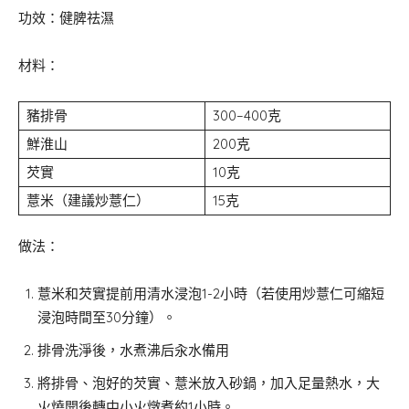
功效：健脾祛濕
材料：
豬排骨
300–400克
鮮淮山
200克
芡實
10克
薏米（建議炒薏仁）
15克
做法：
薏米和芡實提前用清水浸泡1-2小時（若使用炒薏仁可縮短
浸泡時間至30分鐘）。
排骨洗淨後，水煮沸后汆水備用
將排骨、泡好的芡實、薏米放入砂鍋，加入足量熱水，大
火燒開後轉中小火燉煮約1小時。