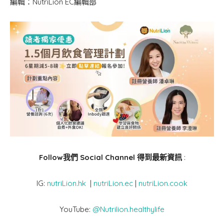
編輯：NutriLion EC編輯部
Follow我們 Social Channel 得到最新資訊
:
IG:
nutriLion.hk
|
nutriLion.ec
|
nutriLion.cook
YouTube:
@Nutrilion.healthylife