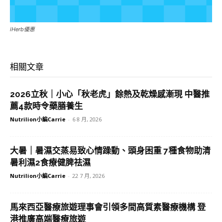
iHerb優惠
相關文章
2026立秋｜小心「秋老虎」餘熱及乾燥感漸現 中醫推
薦4款時令藥膳養生
Nutrilion小編Carrie
-
6 8 月, 2026
大暑｜暑濕交蒸易致心情躁動、頭身困重 7種食物助清
暑利濕2食療健脾祛濕
Nutrilion小編Carrie
-
22 7 月, 2026
馬來西亞醫療旅遊理事會引領多間高質素醫療機構 登
港推廣高端醫療旅遊