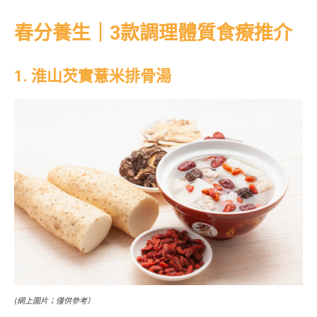
春分養生｜3款調理體質食療推介
1. 淮山芡實薏米排骨湯
(網上圖片；僅供參考）