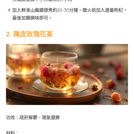
加入鮮淮山繼續燉煮約20-30分鐘。關火前加入適量枸杞，
最後加鹽調味即可。
2. 陳皮玫瑰花茶
功效：疏肝解鬱、理氣健脾
材料：