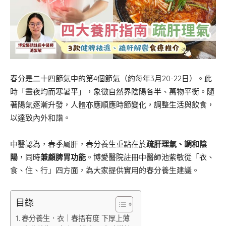
春分是二十四節氣中的第4個節氣（約每年3月20-22日）。此
時「晝夜均而寒暑平」，象徵自然界陰陽各半、萬物平衡。隨
著陽氣逐漸升發，人體亦應順應時節變化，調整生活與飲食，
以達致內外和諧。
中醫認為，春季屬肝，春分養生重點在於
疏肝理氣、調和陰
陽
，同時
兼顧脾胃功能
。博愛醫院註冊中醫師池紫敏從「衣、
食、住、行」四方面，為大家提供實用的春分養生建議。
目錄
春分養生．衣｜春捂有度 下厚上薄