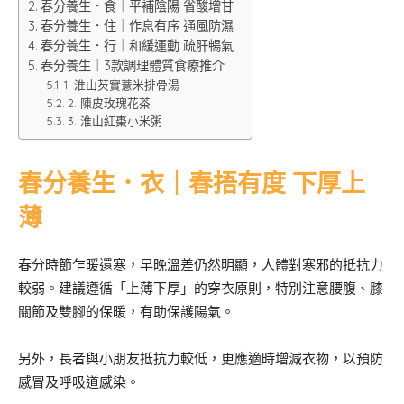
春分養生．食｜平補陰陽 省酸增甘
春分養生．住｜作息有序 通風防濕
春分養生．行｜和緩運動 疏肝暢氣
春分養生｜3款調理體質食療推介
1. 淮山芡實薏米排骨湯
2. 陳皮玫瑰花茶
3. 淮山紅棗小米粥
春分養生．衣｜春捂有度 下厚上
薄
春分時節乍暖還寒，早晚溫差仍然明顯，人體對寒邪的抵抗力
較弱。建議遵循「上薄下厚」的穿衣原則，特別注意腰腹、膝
關節及雙腳的保暖，有助保護陽氣。
另外，長者與小朋友抵抗力較低，更應適時增減衣物，以預防
感冒及呼吸道感染。