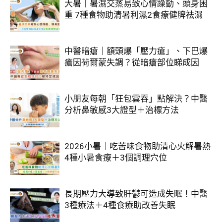
大暑｜暑濕交蒸易致心情躁動、頭身困
重 7種食物助清暑利濕2食療健脾祛濕
中醫暗瘡｜額頭爆「壓力瘡」、下巴爆
瘡因荷爾蒙失調？從暗瘡部位睇成因
小朋友每朝「狂包雲吞」點解決？中醫
分析鼻敏感3大證型＋治標方法
2026小暑｜吃苦味食物助清心火解暑熱
4種小暑食療＋3個調理穴位
長期壓力大導致肝鬱可造成失眠！中醫
3種療法＋4種食療助改善失眠