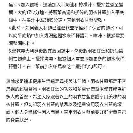
焦。3.加入麵粉，迅速加入半奶油和檸檬汁。攪拌並煮至變
稠，大約1到2分鐘。將蔬菜高湯和撕碎的羽衣甘藍加入平底
鍋中，在醬汁中煮3到5分鐘，直到羽衣甘藍變軟。
4.此時，如果義大利麵已經瀝乾並準備好了保留的麵水，可
以向平底鍋中加入幾湯匙麵水來稀釋醬汁。嚐味，根據需要
調整調味料。
5.瀝乾義大利麵後將其放回鍋中，然後將羽衣甘藍和奶油醬
倒在麵條上。攪拌均勻，根據個人需要添加更多的麵水來稀
釋醬汁。在上菜前加入帕馬森芝士攪拌均勻即可。
無論您是追求健康生活還是尋找美味佳餚，羽衣甘藍都是不容
忽視的超級食物。羽衣甘藍的功效和多重健康益處使其成為許
多人的首選，希望大家跟著以上的羽衣甘藍食譜享用美味的羽
衣甘藍，但切記羽衣甘藍的禁忌以及過量食用羽衣甘藍的壞
處。個人身體條件因人而異，享用羽衣甘藍前要好好衡量自己
的身體狀況。