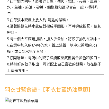
2.在一個大碗中，將羽衣甘藍、豬肉、蝦仁、蒜蓉、薑蓉、
水、生抽、麻油、砂糖、胡椒粉和鹽混合在一起，攪拌均
勻。
3.在每張水餃皮上放入約1湯匙的餡料。
4.沿著邊緣先將水餃皮對摺成半圓形，再將邊緣捏緊，使其
密封。
5.將一個大平底鍋加熱，加入少量油，將餃子排列在鍋中。
6.在鍋中加入約1/4杯的水，蓋上鍋蓋，以中火蒸煮約5分
鐘，或直到水完全蒸發。
7.打開鍋蓋，將鍋中的餃子繼續煎至底部變金黃色和脆口。
8.將煎好的餃子取出，可以配上自己喜歡的蘸醬，放在碟子
上準備食用。
羽衣甘藍食譜 -【羽衣甘藍奶油意麵】