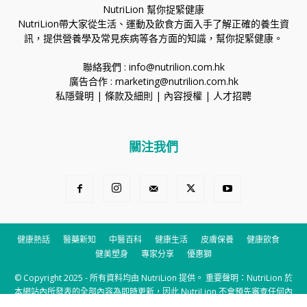
NutriLion 幫你捉緊健康
NutriLion帶大家從生活、運動及飲食方面入手了解正確的養生資
訊，提供營養學及常見疾病等各方面的知識，幫你捉緊健康。
聯絡我們 :
info@nutrilion.com.hk
廣告合作 :
marketing@nutrilion.com.hk
私隱聲明
|
條款及細則
|
內容授權
|
人才招聘
關注我們
健康熱話
醫藥新知
中醫百科
健康生活
皮膚保養
健康飲食
健美塑身
專家分享
優惠獅
© Copyright 2025 - 所有資料均由 NutriLion 提供。 重要聲明：NutriLion 於
本網站內所發表的全部內容為即時更新，因此 NutriLion 不會預先審查任何內
容，並不會保證其準確性、完整性及質量。此外，會員所發表的全部內容均屬