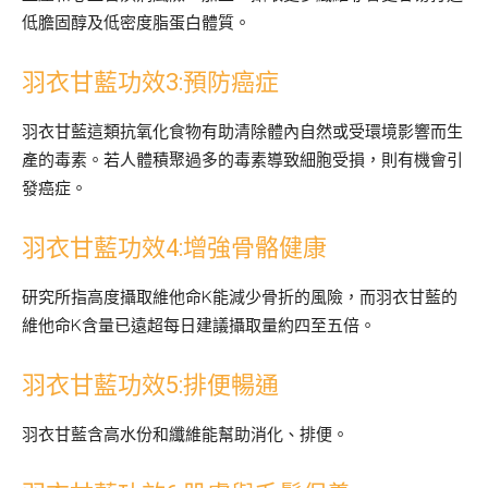
低膽固醇及低密度脂蛋白體質。
羽衣甘藍功效3:預防癌症
羽衣甘藍這類抗氧化食物有助清除體內自然或受環境影響而生
產的毒素。若人體積聚過多的毒素導致細胞受損，則有機會引
發癌症。
羽衣甘藍功效4:增強骨骼健康
研究所指高度攝取維他命K能減少骨折的風險，而羽衣甘藍的
維他命K含量已遠超每日建議攝取量約四至五倍。
羽衣甘藍功效5:排便暢通
羽衣甘藍含高水份和纖維能幫助消化、排便。