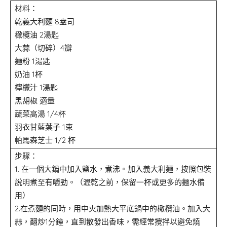
材料：
乾義大利麵 8盎司
橄欖油 2湯匙
大蒜（切碎）4瓣
麵粉 1湯匙
奶油 1杯
檸檬汁 1湯匙
黑胡椒 適量
蔬菜高湯 1/4杯
羽衣甘藍葉子 1束
帕馬森芝士 1/2 杯
步驟：
1. 在一個大鍋中加入鹽水，煮沸。加入義大利麵，按照包裝
說明煮至有嚼勁。（瀝乾之前，保留一杯或更多的麵水備
用）
2.在煮麵的同時，用中火加熱大平底鍋中的橄欖油。加入大
蒜，翻炒1分鐘，直到散發出香味，需經常攪拌以避免燒