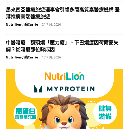
馬來西亞醫療旅遊理事會引領多間高質素醫療機構 登
港推廣高端醫療旅遊
Nutrilion小編Carrie
-
21 7 月, 2026
中醫暗瘡｜額頭爆「壓力瘡」、下巴爆瘡因荷爾蒙失
調？從暗瘡部位睇成因
Nutrilion小編Carrie
-
17 7 月, 2026