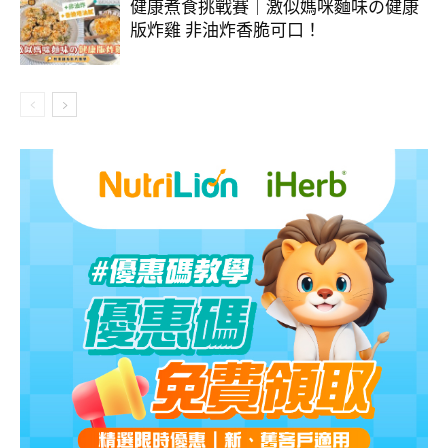
健康煮食挑戰賽｜激似媽咪麵味の健康
版炸雞 非油炸香脆可口！