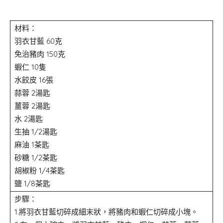
材料：
羽衣甘藍 60克
免治豬肉 150克
蝦仁 10隻
水餃皮 16張
蒜蓉 2湯匙
薑蓉 2湯匙
水 2湯匙
生抽 1/2湯匙
麻油 1茶匙
砂糖 1/2茶匙
胡椒粉 1/4茶匙
鹽 1/8茶匙
步驟：
1.將羽衣甘藍切碎成細末狀，將豬肉和蝦仁切碎成小塊。