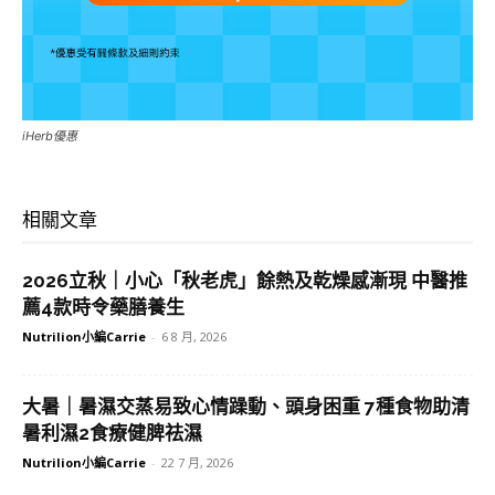
iHerb優惠
相關文章
2026立秋｜小心「秋老虎」餘熱及乾燥感漸現 中醫推
薦4款時令藥膳養生
Nutrilion小編Carrie
-
6 8 月, 2026
大暑｜暑濕交蒸易致心情躁動、頭身困重 7種食物助清
暑利濕2食療健脾祛濕
Nutrilion小編Carrie
-
22 7 月, 2026