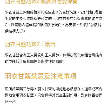
羽衣甘藍功效6:肌膚與毛髮保養
羽衣甘藍是β-胡蘿蔔素和維生素 A的良好來源，它們對肌膚和
毛髮的生長和維護都是必要的。羽衣甘藍亦含有豐富的維生素
C，以幫助人體建構和維持膠原蛋白，為皮膚、毛髮和骨骼提
供結構支撐。
羽衣甘藍功效7：護目
羽衣甘藍含有玉米黃質和玉米黃醇，這種抗氧化劑組合可能有
助於降低年齡相關性黃斑變性的風險。
羽衣甘藍禁忌及注意事項
正所謂是藥三分毒，羽衣甘藍的壞處也必然存在。過量或不合
適地食用羽衣甘藍，只會適得其反產生副作用，對身體百害而
無一利。