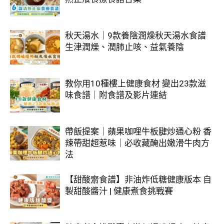
秋天湯水｜9款養陰潤燥秋天湯水食譜
生津潤燥、潤肺止咳、益氣養陰
教你用10種樓上健康食材 變出23款滋
味食譜｜附食譜及影片連結
帶飯提案｜蘋果咖哩牛板腱炒通心粉 香
辣帶甜超惹味｜必收藏醃出嫩滑牛肉方
法
【甜酸齋食譜】非油炸低糖健康版本 自
製甜酸醬汁 | 健康煮食挑戰賽