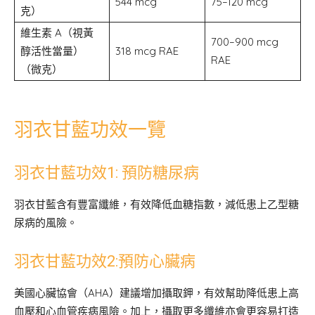
544 mcg
75–120 mcg
克）
維生素 A（視黃
700–900 mcg
醇活性當量）
318 mcg RAE
RAE
（微克）
羽衣甘藍功效一覽
羽衣甘藍功效1: 預防糖尿病
羽衣甘藍含有豐富纖維，有效降低血糖指數，減低患上乙型糖
尿病的風險。
羽衣甘藍功效2:預防心臟病
美國心臟協會（AHA）建議增加攝取鉀，有效幫助降低患上高
血壓和心血管疾病風險。加上，攝取更多纖維亦會更容易打造