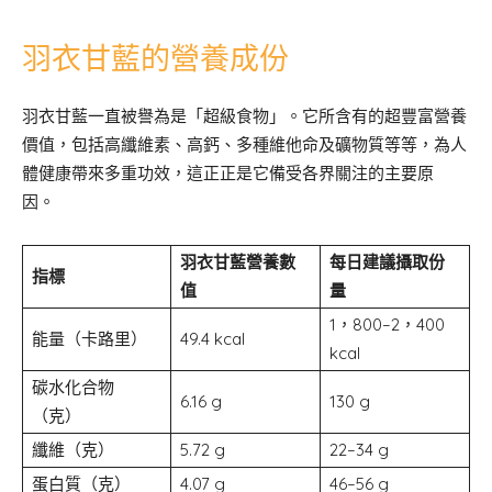
羽衣甘藍的營養成份
羽衣甘藍一直被譽為是「超級食物」。它所含有的超豐富營養
價值，包括高纖維素、高鈣、多種維他命及礦物質等等，為人
體健康帶來多重功效，這正正是它備受各界關注的主要原
因。
羽衣甘藍營養數
每日建議攝取份
指標
值
量
1，800–2，400
能量（卡路里）
49.4 kcal
kcal
碳水化合物
6.16 g
130 g
（克）
纖維（克）
5.72 g
22–34 g
蛋白質（克）
4.07 g
46–56 g